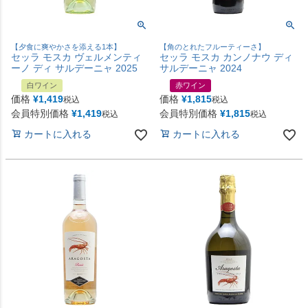
【夕食に爽やかさを添える1本】
【角のとれたフルーティーさ】
セッラ モスカ ヴェルメンティ
セッラ モスカ カンノナウ ディ
ーノ ディ サルデーニャ 2025
サルデーニャ 2024
白ワイン
赤ワイン
価格
¥
1,419
価格
¥
1,815
税込
税込
会員特別価格
¥
1,419
会員特別価格
¥
1,815
税込
税込
カートに入れる
カートに入れる