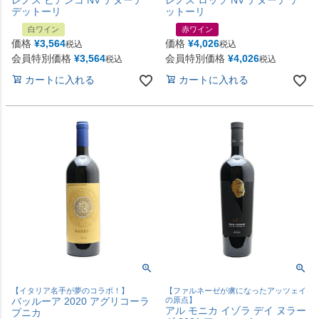
レノス ビアンコ NV テヌーテ
レノス ロッソ NV テヌーテ デ
デットーリ
ットーリ
白ワイン
赤ワイン
価格
¥
3,564
価格
¥
4,026
税込
税込
会員特別価格
¥
3,564
会員特別価格
¥
4,026
税込
税込
カートに入れる
カートに入れる
【イタリア名手が夢のコラボ！】
【ファルネーゼが虜になったアッツェイ
バッルーア 2020 アグリコーラ
の原点】
アル モニカ イゾラ デイ ヌラー
プニカ