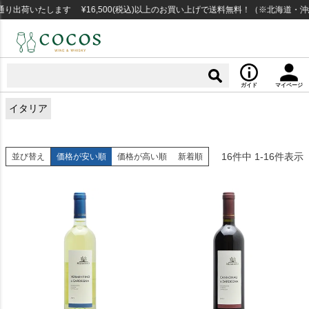
出荷いたします ¥16,500(税込)以上のお買い上げで送料無料！（※北海道・沖
ガイド
マイページ
イタリア
16
件中
1
-
16
件表示
並び替え
価格が安い順
価格が高い順
新着順