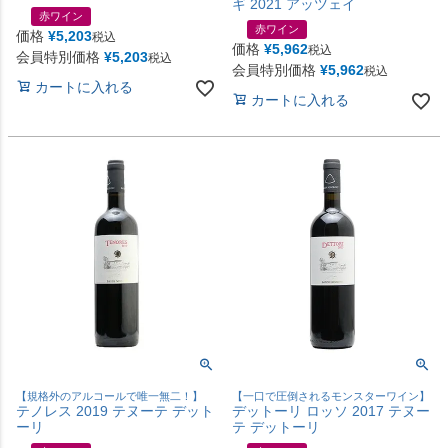
ギ 2021 アッツェイ
赤ワイン
赤ワイン
価格
¥
5,203
税込
価格
¥
5,962
税込
会員特別価格
¥
5,203
税込
会員特別価格
¥
5,962
税込
カートに入れる
カートに入れる
【規格外のアルコールで唯一無二！】
【一口で圧倒されるモンスターワイン】
テノレス 2019 テヌーテ デット
デットーリ ロッソ 2017 テヌー
ーリ
テ デットーリ