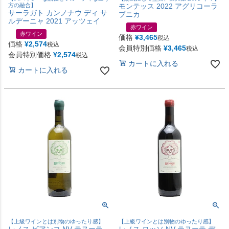
方の融合】
モンテッス 2022 アグリコーラ
サーラガト カンノナウ ディ サ
プニカ
ルデーニャ 2021 アッツェイ
赤ワイン
赤ワイン
価格
¥
3,465
税込
価格
¥
2,574
税込
会員特別価格
¥
3,465
税込
会員特別価格
¥
2,574
税込
カートに入れる
カートに入れる
【上級ワインとは別物のゆったり感】
【上級ワインとは別物のゆったり感】