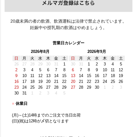
20歳未満の者の飲酒、飲酒運転は法律で禁止されています。
妊娠中や授乳期の飲酒はやめましょう。
営業日カレンダー
2026年8月
2026年9月
日
月
火
水
木
金
土
日
月
火
水
木
金
土
26
27
28
29
30
31
1
30
31
1
2
3
4
5
2
3
4
5
6
7
8
6
7
8
9
10
11
12
9
10
11
12
13
14
15
13
14
15
16
17
18
19
16
17
18
19
20
21
22
20
21
22
23
24
25
26
23
24
25
26
27
28
29
27
28
29
30
1
2
3
30
31
1
2
3
4
5
■
休業日
(月)～(土)14時までのご注文で当日出荷
(日)(祝)は12時が〆切となります