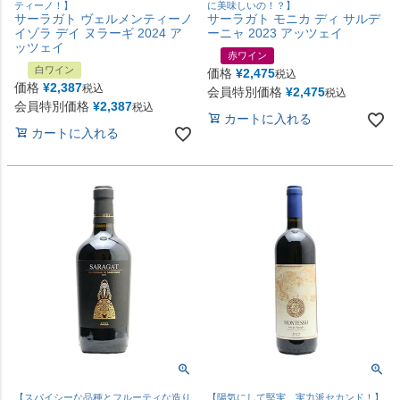
ティーノ！】
に美味しいの！？】
サーラガト ヴェルメンティーノ
サーラガト モニカ ディ サルデ
イゾラ デイ ヌラーギ 2024 ア
ーニャ 2023 アッツェイ
ッツェイ
赤ワイン
白ワイン
価格
¥
2,475
税込
価格
¥
2,387
税込
会員特別価格
¥
2,475
税込
会員特別価格
¥
2,387
税込
カートに入れる
カートに入れる
【スパイシーな品種とフルーティな造り
【陽気にして堅実、実力派セカンド！】