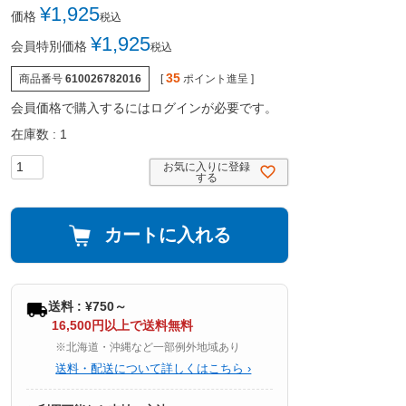
¥
1,925
価格
税込
¥
1,925
会員特別価格
税込
35
商品番号
610026782016
[
ポイント進呈 ]
会員価格で購入するにはログインが必要です。
在庫数
1
お気に入りに登録
する
カートに入れる
送料 : ¥750～
16,500円以上で送料無料
※北海道・沖縄など一部例外地域あり
送料・配送について詳しくはこちら ›