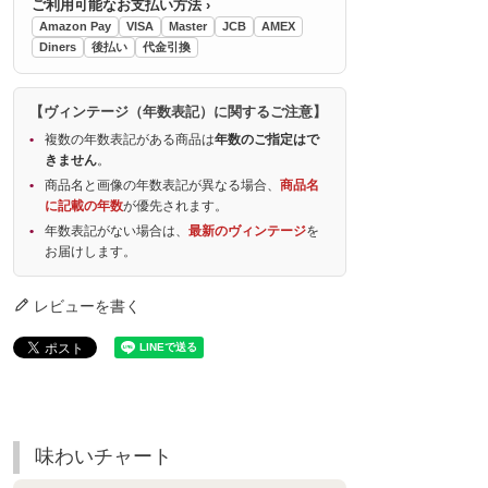
ご利用可能なお支払い方法 ›
Amazon Pay
VISA
Master
JCB
AMEX
Diners
後払い
代金引換
【ヴィンテージ（年数表記）に関するご注意】
複数の年数表記がある商品は
年数のご指定はで
きません
。
商品名と画像の年数表記が異なる場合、
商品名
に記載の年数
が優先されます。
年数表記がない場合は、
最新のヴィンテージ
を
お届けします。
レビューを書く
味わいチャート