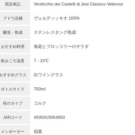
Verdicchio dei Castelli di Jesi Classico Velenosi
原語表記
ヴェルディッキオ
100%
ブドウ品種
ステンレスタンク熟成
醸造・熟成
海老とブロッコリーのサラダ
おすすめ料理
7 - 10℃
飲みごろ温度
白ワイングラス
おすすめグラス
750ml
ボトルサイズ
コルク
栓のタイプ
4935919054850
JANコード
稲葉
インポーター