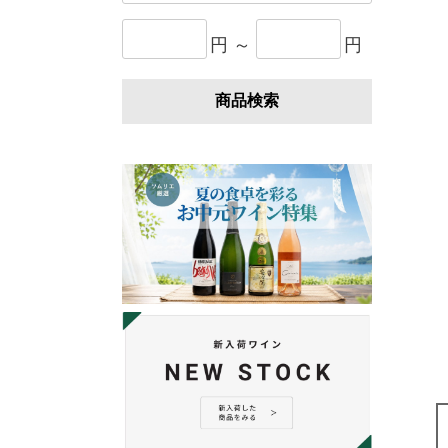
円 ～
円
商品検索