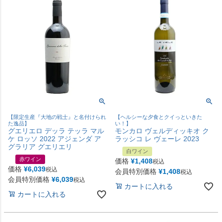
【限定生産『大地の戦士』と名付けられ
【ヘルシーな夕食とクイっといきた
た逸品】
い！】
グエリエロ デッラ テッラ マル
モンカロ ヴェルディッキオ ク
ケ ロッソ 2022 アジェンダ ア
ラッシコ レ ヴェーレ 2023
グラリア グエリエリ
白ワイン
赤ワイン
価格
¥
1,408
税込
価格
¥
6,039
税込
会員特別価格
¥
1,408
税込
会員特別価格
¥
6,039
税込
カートに入れる
カートに入れる