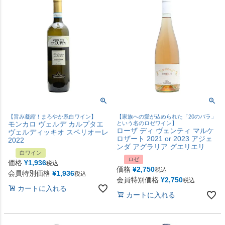
【旨み凝縮！まろやか系白ワイン】
【家族への愛が込められた「20のバラ」
モンカロ ヴェルデ カルプタエ
という名のロゼワイン】
ローザ ディ ヴェンティ マルケ
ヴェルディッキオ スペリオーレ
ロザート 2021 or 2023 アジェ
2022
ンダ アグラリア グエリエリ
白ワイン
ロゼ
価格
¥
1,936
税込
価格
¥
2,750
税込
会員特別価格
¥
1,936
税込
会員特別価格
¥
2,750
税込
カートに入れる
カートに入れる