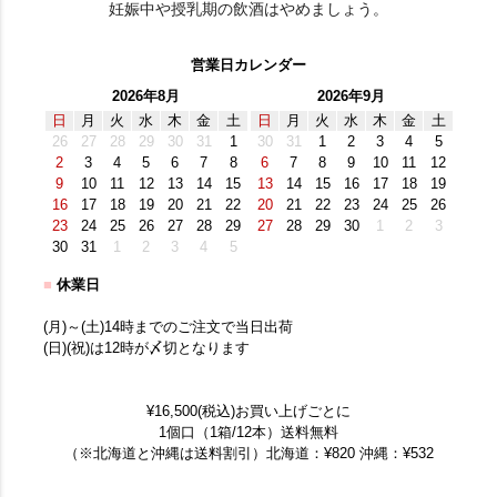
妊娠中や授乳期の飲酒はやめましょう。
営業日カレンダー
2026年8月
2026年9月
日
月
火
水
木
金
土
日
月
火
水
木
金
土
26
27
28
29
30
31
1
30
31
1
2
3
4
5
2
3
4
5
6
7
8
6
7
8
9
10
11
12
9
10
11
12
13
14
15
13
14
15
16
17
18
19
16
17
18
19
20
21
22
20
21
22
23
24
25
26
23
24
25
26
27
28
29
27
28
29
30
1
2
3
30
31
1
2
3
4
5
■
休業日
(月)～(土)14時までのご注文で当日出荷
(日)(祝)は12時が〆切となります
¥16,500(税込)お買い上げごとに
1個口（1箱/12本）送料無料
（※北海道と沖縄は送料割引）北海道：¥820 沖縄：¥532