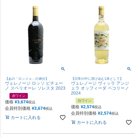
【あの「ロッジョ」の弟分】
【日常の中に溶け込む1本として】
ヴェレノージ ロッソ ピチェー
ヴェレノージ ヴィッラ アンジ
ノ スペリオーレ ソレスタ 2023
ェラ オッフィーダ ペコリーノ
2024
赤ワイン
白ワイン
価格
¥
3,674
税込
価格
¥
2,574
税込
会員特別価格
¥
3,674
税込
会員特別価格
¥
2,574
税込
カートに入れる
カートに入れる