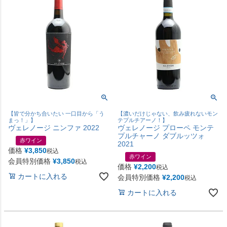
【皆で分かち合いたい 一口目から「う
【濃いだけじゃない、飲み疲れないモン
まっ！」】
テプルチアーノ！】
ヴェレノージ ニンファ 2022
ヴェレノージ プローペ モンテ
プルチャーノ ダブルッツォ
赤ワイン
2021
価格
¥
3,850
税込
赤ワイン
会員特別価格
¥
3,850
税込
価格
¥
2,200
税込
カートに入れる
会員特別価格
¥
2,200
税込
カートに入れる