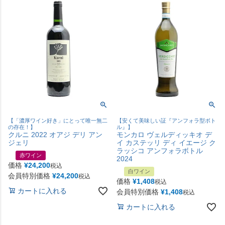
【「濃厚ワイン好き」にとって唯一無二
【安くて美味しい証『アンフォラ型ボト
の存在！】
ル』】
クルニ 2022 オアジ デリ アン
モンカロ ヴェルディッキオ デ
ジェリ
イ カステッリ ディ イエージ ク
ラッシコ アンフォラボトル
赤ワイン
2024
価格
¥
24,200
税込
白ワイン
会員特別価格
¥
24,200
税込
価格
¥
1,408
税込
カートに入れる
会員特別価格
¥
1,408
税込
カートに入れる