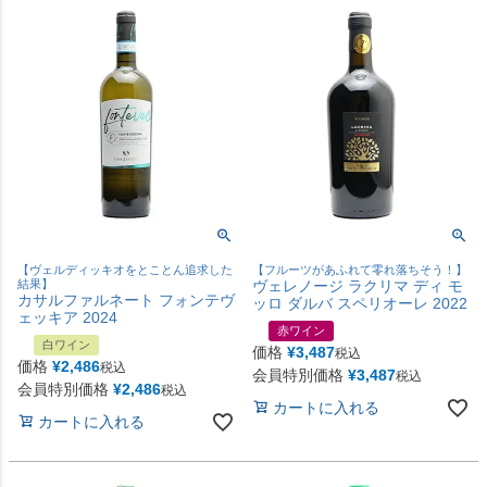
【ヴェルディッキオをとことん追求した
【フルーツがあふれて零れ落ちそう！】
結果】
ヴェレノージ ラクリマ ディ モ
カサルファルネート フォンテヴ
ッロ ダルバ スペリオーレ 2022
ェッキア 2024
赤ワイン
白ワイン
価格
¥
3,487
税込
価格
¥
2,486
税込
会員特別価格
¥
3,487
税込
会員特別価格
¥
2,486
税込
カートに入れる
カートに入れる