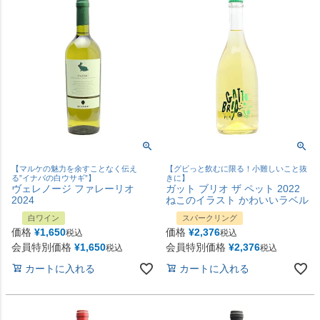
【マルケの魅力を余すことなく伝え
【グビっと飲むに限る！小難しいこと抜
る”イナバの白ウサギ”】
きに】
ヴェレノージ ファレーリオ
ガット ブリオ ザ ペット 2022
2024
ねこのイラスト かわいいラベル
白ワイン
スパークリング
価格
¥
1,650
価格
¥
2,376
税込
税込
会員特別価格
¥
1,650
会員特別価格
¥
2,376
税込
税込
カートに入れる
カートに入れる