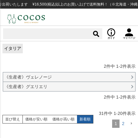
いたします ¥16,500(税込)以上のお買い上げで送料無料！（※北海道・沖縄な
ガイド
マイページ
イタリア
2
件中
1
-
2
件表示
《生産者》ヴェレノージ
《生産者》グエリエリ
2
件中
1
-
2
件表示
31
件中
1
-
20
件表示
並び替え
価格が安い順
価格が高い順
新着順
1
2