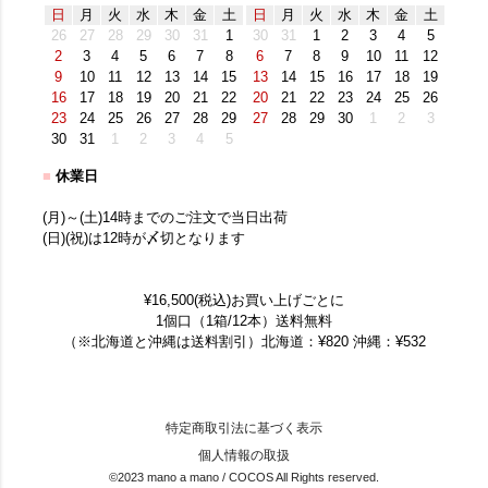
日
月
火
水
木
金
土
日
月
火
水
木
金
土
26
27
28
29
30
31
1
30
31
1
2
3
4
5
2
3
4
5
6
7
8
6
7
8
9
10
11
12
9
10
11
12
13
14
15
13
14
15
16
17
18
19
16
17
18
19
20
21
22
20
21
22
23
24
25
26
23
24
25
26
27
28
29
27
28
29
30
1
2
3
30
31
1
2
3
4
5
■
休業日
(月)～(土)14時までのご注文で当日出荷
(日)(祝)は12時が〆切となります
¥16,500(税込)お買い上げごとに
1個口（1箱/12本）送料無料
（※北海道と沖縄は送料割引）北海道：¥820 沖縄：¥532
特定商取引法に基づく表示
個人情報の取扱
©2023 mano a mano / COCOS All Rights reserved.