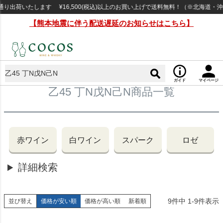
出荷いたします ¥16,500(税込)以上のお買い上げで送料無料！（※北海道・沖
【熊本地震に伴う配送遅延のお知らせはこちら】
ガイド
マイページ
乙45 丁N戊N己N商品一覧
赤ワイン
白ワイン
スパーク
ロゼ
詳細検索
9
件中
1
-
9
件表示
並び替え
価格が安い順
価格が高い順
新着順