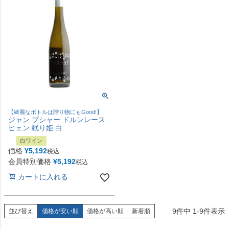
【綺麗なボトルは贈り物にもGood!】
ジャン ブシャー ドルンレース
ヒェン 眠り姫 白
白ワイン
価格
¥
5,192
税込
会員特別価格
¥
5,192
税込
カートに入れる
9
件中
1
-
9
件表示
並び替え
価格が安い順
価格が高い順
新着順