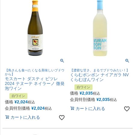
【鳥さんも食べたくなる美味しいブドウ
【濃密な甘さ、まるでブドウみたい！】
から】
くらむボンボン ナイアガラ NV
モスカート ダスティ ビツレ
くらむぼんワイン
2024 テヌーテ ネイラーノ 微発
白ワイン
泡ワイン
価格
¥
2,035
税込
白ワイン
会員特別価格
¥
2,035
税込
価格
¥
2,024
税込
会員特別価格
¥
2,024
カートに入れる
税込
カートに入れる