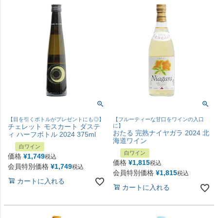
【目を引くボトルがプレゼントにも◎】
【フルーティーな甘口をワインの入口
チェレット モスカート ダステ
に】
おたる 完熟ナイヤガラ 2024 北
ィ ハーフボトル 2024 375ml
海道ワイン
白ワイン
白ワイン
価格
¥
1,749
税込
価格
¥
1,815
税込
会員特別価格
¥
1,749
税込
会員特別価格
¥
1,815
税込
カートに入れる
カートに入れる