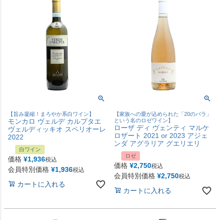
【旨み凝縮！まろやか系白ワイン】
【家族への愛が込められた「20のバラ」
モンカロ ヴェルデ カルプタエ
という名のロゼワイン】
ローザ ディ ヴェンティ マルケ
ヴェルディッキオ スペリオーレ
ロザート 2021 or 2023 アジェ
2022
ンダ アグラリア グエリエリ
白ワイン
ロゼ
価格
¥
1,936
税込
価格
¥
2,750
税込
会員特別価格
¥
1,936
税込
会員特別価格
¥
2,750
税込
カートに入れる
カートに入れる