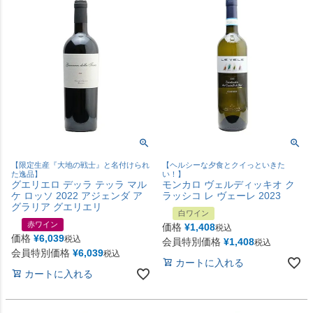
【限定生産『大地の戦士』と名付けられ
【ヘルシーな夕食とクイっといきた
た逸品】
い！】
グエリエロ デッラ テッラ マル
モンカロ ヴェルディッキオ ク
ケ ロッソ 2022 アジェンダ ア
ラッシコ レ ヴェーレ 2023
グラリア グエリエリ
白ワイン
赤ワイン
価格
¥
1,408
税込
価格
¥
6,039
税込
会員特別価格
¥
1,408
税込
会員特別価格
¥
6,039
税込
カートに入れる
カートに入れる