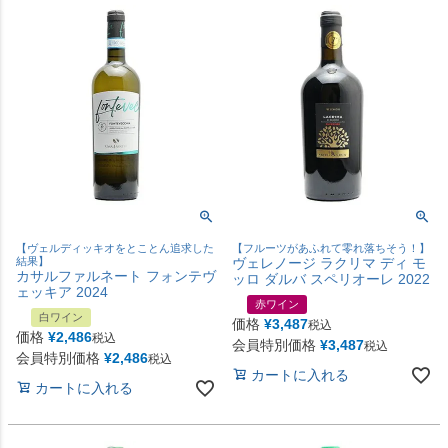
【ヴェルディッキオをとことん追求した
【フルーツがあふれて零れ落ちそう！】
結果】
ヴェレノージ ラクリマ ディ モ
カサルファルネート フォンテヴ
ッロ ダルバ スペリオーレ 2022
ェッキア 2024
赤ワイン
白ワイン
価格
¥
3,487
税込
価格
¥
2,486
税込
会員特別価格
¥
3,487
税込
会員特別価格
¥
2,486
税込
カートに入れる
カートに入れる