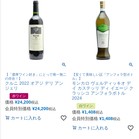
【「濃厚ワイン好き」にとって唯一無二
【安くて美味しい証『アンフォラ型ボト
の存在！】
ル』】
クルニ 2022 オアジ デリ アン
モンカロ ヴェルディッキオ デ
ジェリ
イ カステッリ ディ イエージ ク
ラッシコ アンフォラボトル
赤ワイン
2024
価格
¥
24,200
税込
白ワイン
会員特別価格
¥
24,200
税込
価格
¥
1,408
税込
カートに入れる
会員特別価格
¥
1,408
税込
カートに入れる