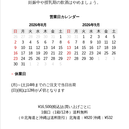
妊娠中や授乳期の飲酒はやめましょう。
営業日カレンダー
2026年8月
2026年9月
日
月
火
水
木
金
土
日
月
火
水
木
金
土
26
27
28
29
30
31
1
30
31
1
2
3
4
5
2
3
4
5
6
7
8
6
7
8
9
10
11
12
9
10
11
12
13
14
15
13
14
15
16
17
18
19
16
17
18
19
20
21
22
20
21
22
23
24
25
26
23
24
25
26
27
28
29
27
28
29
30
1
2
3
30
31
1
2
3
4
5
■
休業日
(月)～(土)14時までのご注文で当日出荷
(日)(祝)は12時が〆切となります
¥16,500(税込)お買い上げごとに
1個口（1箱/12本）送料無料
（※北海道と沖縄は送料割引）北海道：¥820 沖縄：¥532