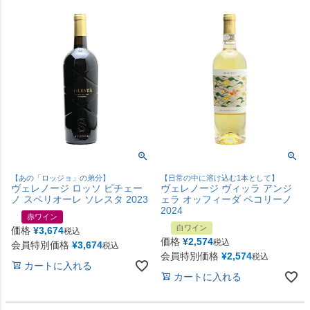
【あの「ロッジョ」の弟分】
【日常の中に溶け込む1本として】
ヴェレノージ ロッソ ピチェー
ヴェレノージ ヴィッラ アンジ
ノ スペリオーレ ソレスタ 2023
ェラ オッフィーダ ペコリーノ
2024
赤ワイン
白ワイン
価格
¥
3,674
税込
価格
¥
2,574
税込
会員特別価格
¥
3,674
税込
会員特別価格
¥
2,574
税込
カートに入れる
カートに入れる