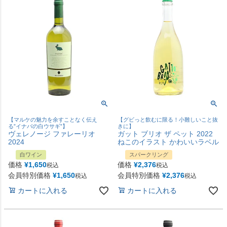
【マルケの魅力を余すことなく伝え
【グビっと飲むに限る！小難しいこと抜
る”イナバの白ウサギ”】
きに】
ヴェレノージ ファレーリオ
ガット ブリオ ザ ペット 2022
2024
ねこのイラスト かわいいラベル
白ワイン
スパークリング
価格
¥
1,650
価格
¥
2,376
税込
税込
会員特別価格
¥
1,650
会員特別価格
¥
2,376
税込
税込
カートに入れる
カートに入れる