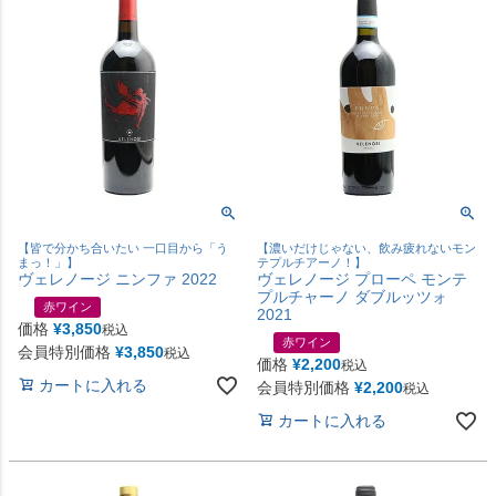
【皆で分かち合いたい 一口目から「う
【濃いだけじゃない、飲み疲れないモン
まっ！」】
テプルチアーノ！】
ヴェレノージ ニンファ 2022
ヴェレノージ プローペ モンテ
プルチャーノ ダブルッツォ
赤ワイン
2021
価格
¥
3,850
税込
赤ワイン
会員特別価格
¥
3,850
税込
価格
¥
2,200
税込
カートに入れる
会員特別価格
¥
2,200
税込
カートに入れる