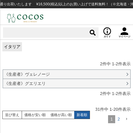
荷いたします ¥16,500(税込)以上のお買い上げで送料無料！（※北海道・沖縄
ガイド
マイページ
イタリア
2
件中
1
-
2
件表示
《生産者》ヴェレノージ
《生産者》グエリエリ
2
件中
1
-
2
件表示
31
件中
1
-
20
件表示
並び替え
価格が安い順
価格が高い順
新着順
1
2