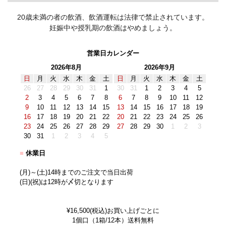
20歳未満の者の飲酒、飲酒運転は法律で禁止されています。
妊娠中や授乳期の飲酒はやめましょう。
営業日カレンダー
2026年8月
2026年9月
日
月
火
水
木
金
土
日
月
火
水
木
金
土
26
27
28
29
30
31
1
30
31
1
2
3
4
5
2
3
4
5
6
7
8
6
7
8
9
10
11
12
9
10
11
12
13
14
15
13
14
15
16
17
18
19
16
17
18
19
20
21
22
20
21
22
23
24
25
26
23
24
25
26
27
28
29
27
28
29
30
1
2
3
30
31
1
2
3
4
5
■
休業日
(月)～(土)14時までのご注文で当日出荷
(日)(祝)は12時が〆切となります
¥16,500(税込)お買い上げごとに
1個口（1箱/12本）送料無料