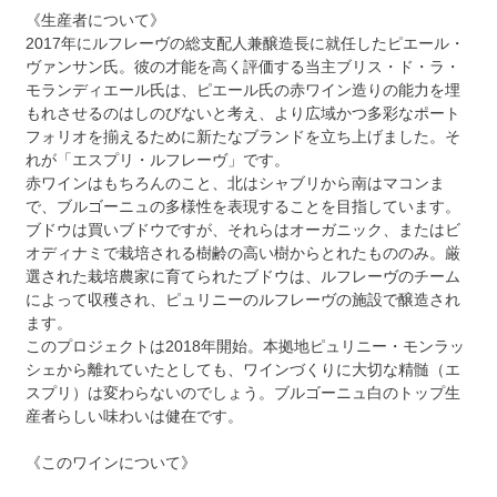
《生産者について》
2017年にルフレーヴの総支配人兼醸造長に就任したピエール・
ヴァンサン氏。彼の才能を高く評価する当主ブリス・ド・ラ・
モランディエール氏は、ピエール氏の赤ワイン造りの能力を埋
もれさせるのはしのびないと考え、より広域かつ多彩なポート
フォリオを揃えるために新たなブランドを立ち上げました。そ
れが「エスプリ・ルフレーヴ」です。
赤ワインはもちろんのこと、北はシャブリから南はマコンま
で、ブルゴーニュの多様性を表現することを目指しています。
ブドウは買いブドウですが、それらはオーガニック、またはビ
オディナミで栽培される樹齢の高い樹からとれたもののみ。厳
選された栽培農家に育てられたブドウは、ルフレーヴのチーム
によって収穫され、ピュリニーのルフレーヴの施設で醸造され
ます。
このプロジェクトは2018年開始。本拠地ピュリニー・モンラッ
シェから離れていたとしても、ワインづくりに大切な精髄（エ
スプリ）は変わらないのでしょう。ブルゴーニュ白のトップ生
産者らしい味わいは健在です。
《このワインについて》