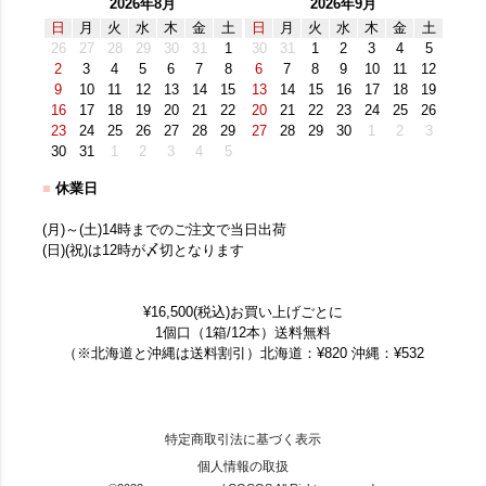
2026年8月
2026年9月
日
月
火
水
木
金
土
日
月
火
水
木
金
土
26
27
28
29
30
31
1
30
31
1
2
3
4
5
2
3
4
5
6
7
8
6
7
8
9
10
11
12
9
10
11
12
13
14
15
13
14
15
16
17
18
19
16
17
18
19
20
21
22
20
21
22
23
24
25
26
23
24
25
26
27
28
29
27
28
29
30
1
2
3
30
31
1
2
3
4
5
■
休業日
(月)～(土)14時までのご注文で当日出荷
(日)(祝)は12時が〆切となります
¥16,500(税込)お買い上げごとに
1個口（1箱/12本）送料無料
（※北海道と沖縄は送料割引）北海道：¥820 沖縄：¥532
特定商取引法に基づく表示
個人情報の取扱