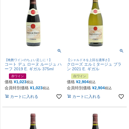
【晩酌ワインのちょい足しに！】
【シャルドネを上回る濃厚さ】
コート デュ ローヌ ルージュ ハ
クローズ エルミタージュ ブラ
ーフ 2019 E. ギガル 375ml
ン 2021 E. ギガル
赤ワイン
白ワイン
価格
¥
1,023
価格
¥
2,904
税込
税込
会員特別価格
¥
1,023
会員特別価格
¥
2,904
税込
税込
カートに入れる
カートに入れる