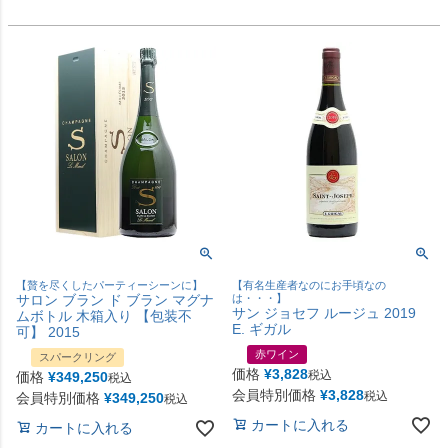
【贅を尽くしたパーティーシーンに】
【有名生産者なのにお手頃なの
サロン ブラン ド ブラン マグナ
は・・・】
サン ジョセフ ルージュ 2019
ムボトル 木箱入り 【包装不
E. ギガル
可】 2015
赤ワイン
スパークリング
価格
¥
3,828
税込
価格
¥
349,250
税込
会員特別価格
¥
3,828
税込
会員特別価格
¥
349,250
税込
カートに入れる
カートに入れる