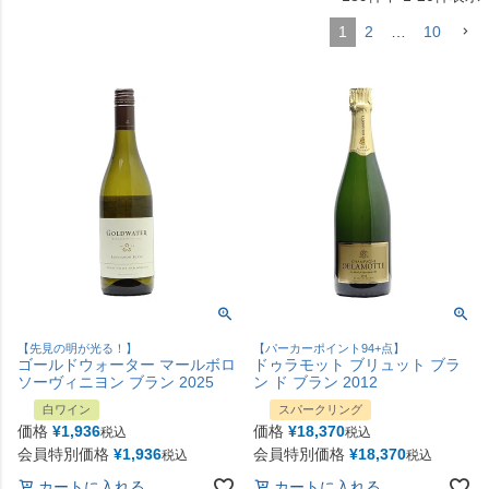
1
2
…
10
【先見の明が光る！】
【パーカーポイント94+点】
ゴールドウォーター マールボロ
ドゥラモット ブリュット ブラ
ソーヴィニヨン ブラン 2025
ン ド ブラン 2012
白ワイン
スパークリング
価格
¥
1,936
価格
¥
18,370
税込
税込
会員特別価格
¥
1,936
会員特別価格
¥
18,370
税込
税込
カートに入れる
カートに入れる