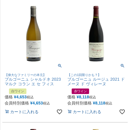
【偉大なファミリーの本元】
【この1回限りかも？】
ブルゴーニュ シャルドネ 2023
ブルゴーニュ ルージュ 2021 ド
マルク コラン エ セ フィス
メーヌ ド ヴィレーヌ
白ワイン
赤ワイン
価格
¥
4,653
価格
¥
8,118
税込
税込
会員特別価格
¥
4,653
会員特別価格
¥
8,118
税込
税込
カートに入れる
カートに入れる