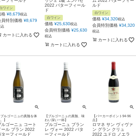
ターフィールド
ッシェ 1級 エンバゼ
ム 2022 バターフィー
2022 バターフィール
ルド
白ワイン
ド
白ワイン
価格
¥
8,679
税込
白ワイン
価格
¥
34,320
税込
会員特別価格
¥
8,679
価格
¥
25,630
税込
会員特別価格
¥
34,320
税込
会員特別価格
¥
25,630
税込
カートに入れる
税込
カートに入れる
カートに入れる
【ブルゴーニュの真髄を体
【ブルゴーニュの真髄、味
【パーカーポイント94-96
感。】
わい深い一杯】
点】
ブルゴーニュ コート
ブルゴーニュ ブラン
ロマネ サン ヴィヴァ
ドール ブラン 2022
レ ヴォー 2022 バタ
ン グラン クリュ
バターフィールド
ーフィールド
2022 ユドロ ノエラ