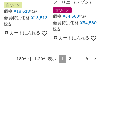
フーリエ （メゾン）
白ワイン
赤ワイン
価格
¥
18,513
税込
価格
¥
54,560
税込
会員特別価格
¥
18,513
会員特別価格
¥
54,560
税込
税込
カートに入れる
カートに入れる
180
件中
1
-
20
件表示
1
2
…
9