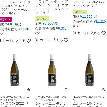
サヴィニ レ ボーヌ ブ
ワール ドメーヌ ド ラ
ヨン レ ミノ 2023 パ
ラン ラ カボット エマ
ヴィエルジュ ロメン
トリック ピウズ
ンド 2023 フレデリッ
ヌ 2024 マシャール
白ワイン
ク フェリ
ド グラモン
価格
¥
11,220
税込
白ワイン
赤ワイン
会員特別価格
¥
11,220
価格
¥
8,305
税込
価格
¥
4,048
税込
税込
会員特別価格
¥
8,305
会員特別価格
¥
4,048
カートに入れる
税込
税込
カートに入れる
カートに入れる
【ブルゴーニュの極み、エ
【テロワールの真髄、ブル
【ムルソーの凛とした美し
レガントな味わい。】
ゴーニュの逸品】
さ】
ン ロマン 2022 バ
シャサーニュ モンラ
ムルソー 1級 シャル