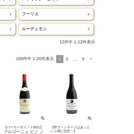
フーリエ
ルーデュモン
12
件中
1
-
12
件表示
180
件中
1
-
20
件表示
1
2
…
9
【パーカーポイント88点】
【昨ヴィンテージはあっと
ブルゴーニュ ピノ ノ
いう間に完売！】