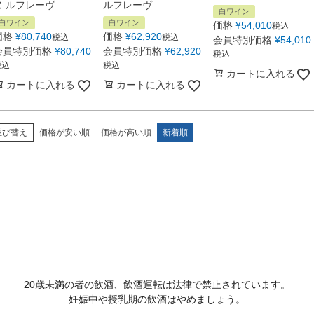
ヌ ルフレーヴ
ルフレーヴ
白ワイン
白ワイン
白ワイン
価格
¥
54,010
税込
価格
¥
80,740
価格
¥
62,920
税込
税込
会員特別価格
¥
54,010
会員特別価格
¥
80,740
会員特別価格
¥
62,920
税込
税込
税込
カートに入れる
カートに入れる
カートに入れる
並び替え
価格が安い順
価格が高い順
新着順
20歳未満の者の飲酒、飲酒運転は法律で禁止されています。
妊娠中や授乳期の飲酒はやめましょう。