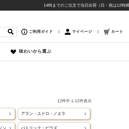
14時までのご注文で当日出荷（日・祝は12時締め切り）
ご利用ガイド
マイページ
カート
味わいから選ぶ
12
件中
1
-
12
件表示
アラン・ユドロ・ノエラ
ソン
パトリック・ピウズ