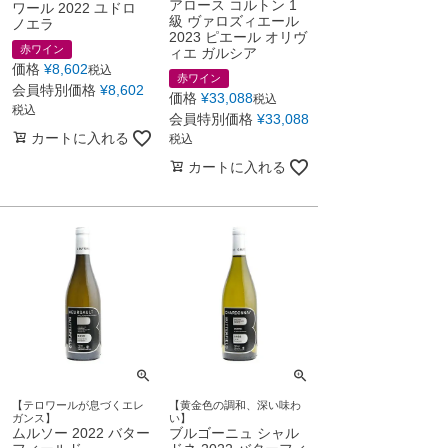
アロース コルトン 1
ワール 2022 ユドロ
級 ヴァロズィエール
ノエラ
2023 ピエール オリヴ
赤ワイン
ィエ ガルシア
価格
¥
8,602
税込
赤ワイン
会員特別価格
¥
8,602
価格
¥
33,088
税込
税込
会員特別価格
¥
33,088
カートに入れる
税込
カートに入れる
【テロワールが息づくエレ
【黄金色の調和、深い味わ
ガンス】
い】
ムルソー 2022 バター
ブルゴーニュ シャル