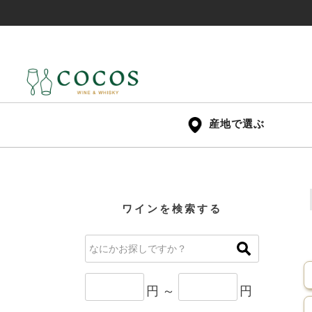
産地で選ぶ
ワインを検索する
円 ～
円