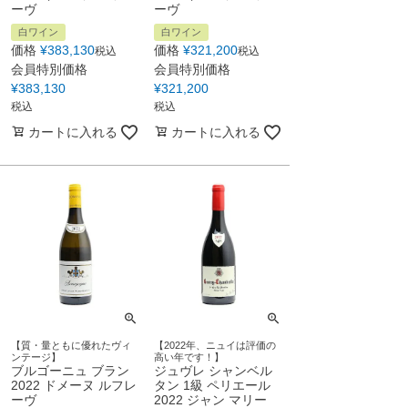
ーヴ
ーヴ
白ワイン
白ワイン
価格
¥
383,130
価格
¥
321,200
税込
税込
会員特別価格
会員特別価格
¥
383,130
¥
321,200
税込
税込
カートに入れる
カートに入れる
【質・量ともに優れたヴィ
【2022年、ニュイは評価の
ンテージ】
高い年です！】
ブルゴーニュ ブラン
ジュヴレ シャンベル
2022 ドメーヌ ルフレ
タン 1級 ペリエール
ーヴ
2022 ジャン マリー