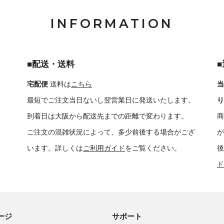
INFORMATION
■配送・送料
宅配便
送料は
こちら
当
最短でご注文当日ないし翌営業日に発送いたします。
り
到着日は大阪から配送先までの距離で変わります。
商
ご注文の混雑状況によって、多少前後する場合がござ
が
います。詳しくは
ご利用ガイド
をご覧ください。
後
ド
ージ
サポート