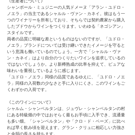
《生産者について》
シャンボール・ミュジニーの人気ドメーヌ「アラン・ユドロ・
ノエラ」の当主であるシャルル・ヴァン・カネイ。彼はもう一
つのワイナリーを所有しており、そちらでは契約農家から購入
したブドウからワインをつくります。いわゆる「ネゴシアン」
スタイルです。
両者の品質に明確な差というものはないのですが、「ユドロ・
ノエラ」ブランドについては受け継いできたイメージを守ると
いう意識も働いているのでしょう。一方で「シャルル・ヴァ
ン・カネイ」はより自分のつくりたいワインを追求しているの
ではないでしょうか。より新樽熟成の比率を抑えて、ピュアな
味わいを重視しているように感じます。
「ユドロ・ノエラ」同様の品質であるゆえに、「ユドロ・ノエ
ラ」同様の入荷数の少なさと手に入りにくさ。このワインもご
くわずかの入荷です。
《このワインについて》
シャルム・シャンベルタンは、ジュヴレ・シャンベルタンの村
にある特級畑の中ではおそらく最もお手頃に入手でき、流通量
も多い畑。「シャンベルタン」や「クロ・ド・ベーズ」に比べ
れば早く飲み頃を迎えます。グラン・クリュに相応しい力強さ
と余韻の長さを持ちます。