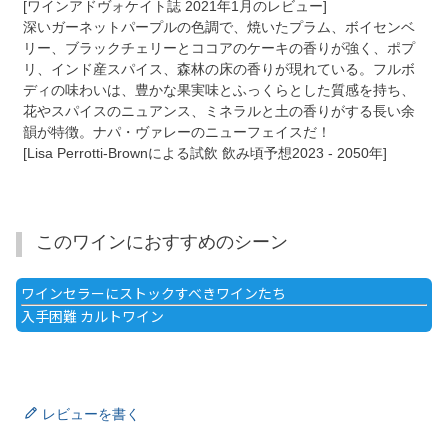
[ワインアドヴォケイト誌 2021年1月のレビュー]
深いガーネットパープルの色調で、焼いたプラム、ボイセンベ
リー、ブラックチェリーとココアのケーキの香りが強く、ポプ
リ、インド産スパイス、森林の床の香りが現れている。フルボ
ディの味わいは、豊かな果実味とふっくらとした質感を持ち、
花やスパイスのニュアンス、ミネラルと土の香りがする長い余
韻が特徴。ナパ・ヴァレーのニューフェイスだ！
[Lisa Perrotti-Brownによる試飲 飲み頃予想2023 - 2050年]
このワインにおすすめのシーン
ワインセラーにストックすべきワインたち
入手困難 カルトワイン
レビューを書く