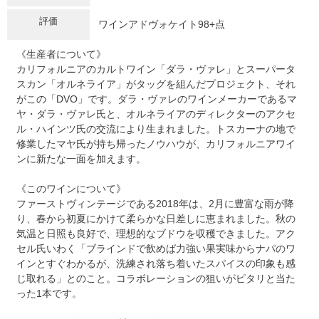
評価
ワインアドヴォケイト98+点
《生産者について》
カリフォルニアのカルトワイン「ダラ・ヴァレ」とスーパータ
スカン「オルネライア」がタッグを組んだプロジェクト、それ
がこの「DVO」です。ダラ・ヴァレのワインメーカーであるマ
ヤ・ダラ・ヴァレ氏と、オルネライアのディレクターのアクセ
ル・ハインツ氏の交流により生まれました。トスカーナの地で
修業したマヤ氏が持ち帰ったノウハウが、カリフォルニアワイ
ンに新たな一面を加えます。
《このワインについて》
ファーストヴィンテージである2018年は、2月に豊富な雨が降
り、春から初夏にかけて柔らかな日差しに恵まれました。秋の
気温と日照も良好で、理想的なブドウを収穫できました。アク
セル氏いわく「ブラインドで飲めば力強い果実味からナパのワ
インとすぐわかるが、洗練され落ち着いたスパイスの印象も感
じ取れる」とのこと。コラボレーションの狙いがピタリと当た
った1本です。