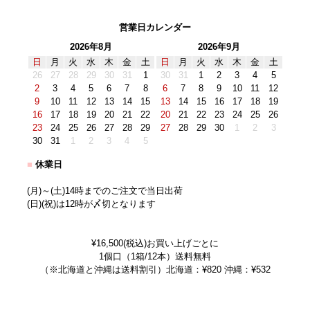
営業日カレンダー
2026年8月
2026年9月
日
月
火
水
木
金
土
日
月
火
水
木
金
土
26
27
28
29
30
31
1
30
31
1
2
3
4
5
2
3
4
5
6
7
8
6
7
8
9
10
11
12
9
10
11
12
13
14
15
13
14
15
16
17
18
19
16
17
18
19
20
21
22
20
21
22
23
24
25
26
23
24
25
26
27
28
29
27
28
29
30
1
2
3
30
31
1
2
3
4
5
■
休業日
(月)～(土)14時までのご注文で当日出荷
(日)(祝)は12時が〆切となります
¥16,500(税込)お買い上げごとに
1個口（1箱/12本）送料無料
（※北海道と沖縄は送料割引）北海道：¥820 沖縄：¥532