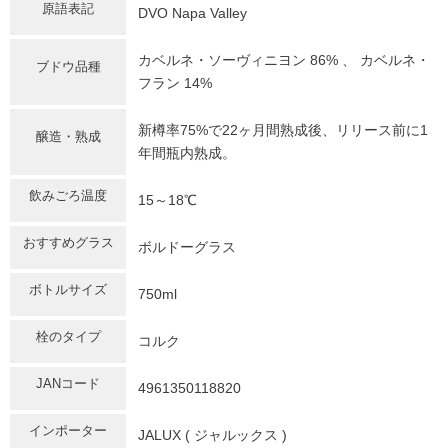
原語表記
DVO Napa Valley
カベルネ・ソーヴィニヨン 86% 、 カベルネ・
ブドウ品種
フラン 14%
新樽率75%で22ヶ月間熟成後、リリース前に1
醸造・熟成
年間瓶内熟成。
飲みごろ温度
15～18℃
おすすめグラス
ボルドーグラス
ボトルサイズ
750ml
栓のタイプ
コルク
JANコード
4961350118820
インポーター
JALUX ( ジャルックス )