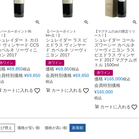
【パーカーポイント95
【パーカーポイント
【マグナムのみの限定リリ
点！】
94+点！】
ース！】
シュレイダー ト カロ
シュレイダー ラス ピ
シュレイダー コール
ン ヴィンヤード CCS
エドラス ヴィンヤー
ズワーシー カベルネ
カベルネ ソーヴィニ
ド カベルネ ソーヴィ
ソーヴィニヨン ラス
ン 2017
ニヨン 2017
ピエドラス ヴィンヤ
ード 2017 マグナムボ
赤ワイン
赤ワイン
トル 1500ml
価格
¥
69,850
価格
¥
69,850
税込
税込
赤ワイン
会員特別価格
¥
69,850
会員特別価格
¥
69,850
価格
¥
165,000
税込
税込
税込
会員特別価格
カートに入れる
カートに入れる
¥
165,000
税込
カートに入れる
並び替え
価格が安い順
価格が高い順
新着順