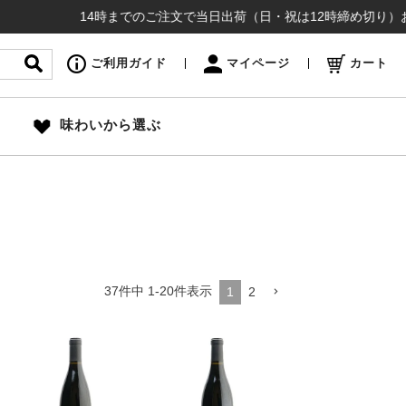
14時までのご注文で当日出荷（日・祝は12時締め切り）お盆も
ご利用ガイド
マイページ
カート
味わいから選ぶ
37
件中
1
-
20
件表示
1
2