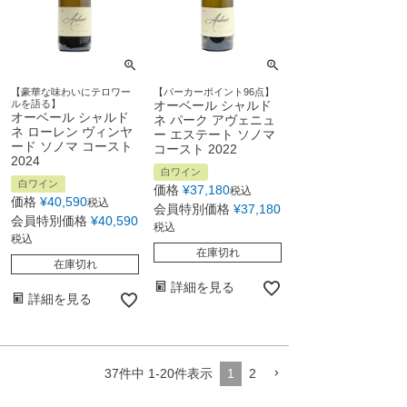
【豪華な味わいにテロワー
【パーカーポイント96点】
ルを語る】
オーベール シャルド
オーベール シャルド
ネ パーク アヴェニュ
ネ ローレン ヴィンヤ
ー エステート ソノマ
ード ソノマ コースト
コースト 2022
2024
白ワイン
白ワイン
価格
¥
37,180
税込
価格
¥
40,590
税込
会員特別価格
¥
37,180
会員特別価格
¥
40,590
税込
税込
在庫切れ
在庫切れ
詳細を見る
詳細を見る
37
件中
1
-
20
件表示
1
2