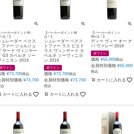
パーカーポイント95-
【パーカーポイント96
【パーカーポイント
7+点！】
点！】
98+点！】
シュレーダー ベクス
シュレーダー ベクス
ディー ヴィー オー ナ
トファー ジョルジュ
トファー ラス ピエド
パ ヴァレー 2018
ザ サード ヴィンヤー
ラス ヴィンヤード カ
赤ワイン
ド G3 カベルネ ソー
ベルネ ソーヴィニヨ
価格
¥
55,000
税込
ヴィニヨン 2019
ン 2019
会員特別価格
¥
55,000
赤ワイン
赤ワイン
税込
価格
¥
73,700
価格
¥
73,700
税込
税込
会員特別価格
¥
73,700
会員特別価格
¥
73,700
カートに入れる
税込
税込
カートに入れる
カートに入れる