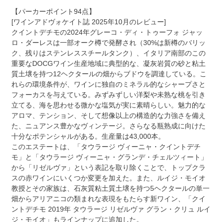
【パーカーポイント94点】
[ワインアドヴォケイト誌 2025年10月のレビュー]
クイントデチモの2024年グレーコ・ディ・トゥーフォ ジャッ
ロ・ダーレスは一部オーク樽で発酵され（30%は新樽のバリッ
ク、残りはステンレススチールタンク）、イタリア南部のこの
重要なDOCGワイン生産地域に典型的な、凝灰岩質の砂と粘土
質土壌を持つ12ヘクタールの畑からブドウを調達している。こ
れらの環境条件が、ワインに独自のミネラル的なシャープさと
フォーカスを与えている。みずみずしい洋梨や未熟な桃を引き
立てる、海を思わせる微かな塩気が実に素晴らしい。魅力的な
アロマ、テンション、そして想像以上の構造的な力強さを備え
た、ニュアンス豊かなヴィンテージ。さらなる瓶熟成に向けた
十分なポテンシャルがある。生産量は43,000本。
このエステートは、「タウラージ ヴィーニャ・クイントデチ
モ」と「タウラージ ヴィーニャ・グランデ・チェルツィート」
から「リゼルヴァ」という表記を取り除くことで、トップクラ
スの赤ワインにいくつか変更を加えた。また、ルイジ・モイオ
教授とその家族は、石灰質粘土質土壌を持つ5ヘクタールの単一
畑からアリアニコの類まれな表現をもたらす新ワイン、「クイ
ントデチモ 2019年 タウラージ リゼルヴァ グラン・クリュ ルイ
ジ・モイオ」もラインナップに追加した。