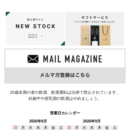
20歳未満の者の飲酒、飲酒運転は法律で禁止されています。
妊娠中や授乳期の飲酒はやめましょう。
営業日カレンダー
2026年8月
2026年9月
日
月
火
水
木
金
土
日
月
火
水
木
金
土