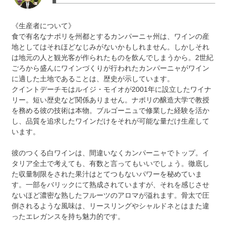
《生産者について》
食で有名なナポリを州都とするカンパーニャ州は、ワインの産
地としてはそれほどなじみがないかもしれません。しかしそれ
は地元の人と観光客が作られたものを飲んでしまうから。2世紀
ごろから盛んにワインづくりが行われたカンパーニャがワイン
に適した土地であることは、歴史が示しています。
クイントデーチモはルイジ・モイオが2001年に設立したワイナ
リー。短い歴史など関係ありません。ナポリの醸造大学で教授
を務める彼の技術は本物。ブルゴーニュで修業した経験を活か
し、品質を追求したワインだけをそれが可能な量だけ生産して
います。
彼のつくる白ワインは、間違いなくカンパーニャでトップ。イ
タリア全土で考えても、有数と言ってもいいでしょう。徹底し
た収量制限をされた果汁はとてつもないパワーを秘めていま
す。一部をバリックにて熟成されていますが、それを感じさせ
ないほど濃密な熟したフルーツのアロマが溢れます。骨太で圧
倒されるような風味は、リースリングやシャルドネとはまた違
ったエレガンスを持ち魅力的です。