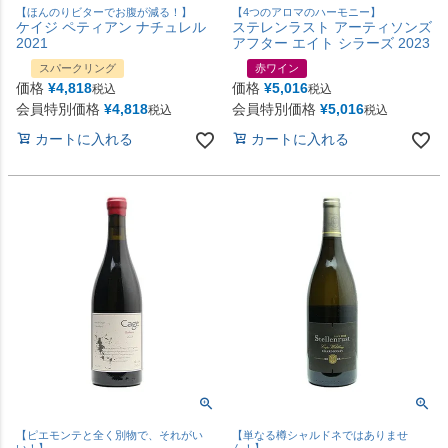
【ほんのりビターでお腹が減る！】
【4つのアロマのハーモニー】
ケイジ ペティアン ナチュレル
ステレンラスト アーティソンズ
2021
アフター エイト シラーズ 2023
スパークリング
赤ワイン
価格
¥
4,818
価格
¥
5,016
税込
税込
会員特別価格
¥
4,818
会員特別価格
¥
5,016
税込
税込
カートに入れる
カートに入れる
【ピエモンテと全く別物で、それがい
【単なる樽シャルドネではありませ