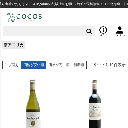
荷いたします ¥16,500(税込)以上のお買い上げで送料無料！（※北海道・沖縄
ガイド
マイページ
南アフリカ
19
件中
1
-
19
件表示
並び替え
価格が安い順
価格が高い順
新着順