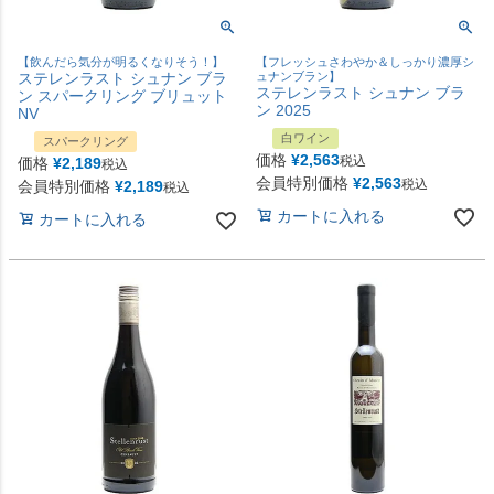
【飲んだら気分が明るくなりそう！】
【フレッシュさわやか＆しっかり濃厚シ
ステレンラスト シュナン ブラ
ュナンブラン】
ステレンラスト シュナン ブラ
ン スパークリング ブリュット
ン 2025
NV
白ワイン
スパークリング
価格
¥
2,563
税込
価格
¥
2,189
税込
会員特別価格
¥
2,563
税込
会員特別価格
¥
2,189
税込
カートに入れる
カートに入れる