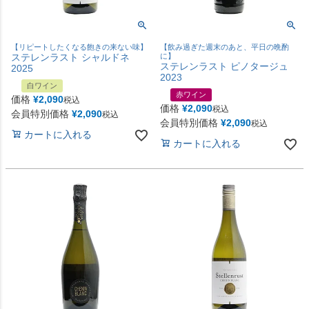
【リピートしたくなる飽きの来ない味】
【飲み過ぎた週末のあと、平日の晩酌
ステレンラスト シャルドネ
に】
ステレンラスト ピノタージュ
2025
2023
白ワイン
赤ワイン
価格
¥
2,090
税込
価格
¥
2,090
税込
会員特別価格
¥
2,090
税込
会員特別価格
¥
2,090
税込
カートに入れる
カートに入れる