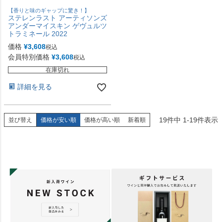
【香りと味のギャップに驚き！】
ステレンラスト アーティソンズ
アンダーマイスキン ゲヴュルツ
トラミネール 2022
価格
¥
3,608
税込
会員特別価格
¥
3,608
税込
在庫切れ
詳細を見る
19
件中
1
-
19
件表示
並び替え
価格が安い順
価格が高い順
新着順