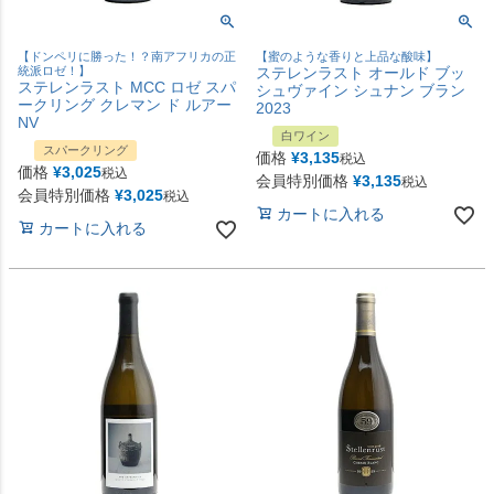
【ドンペリに勝った！？南アフリカの正
【蜜のような香りと上品な酸味】
統派ロゼ！】
ステレンラスト オールド ブッ
ステレンラスト MCC ロゼ スパ
シュヴァイン シュナン ブラン
ークリング クレマン ド ルアー
2023
NV
白ワイン
スパークリング
価格
¥
3,135
税込
価格
¥
3,025
税込
会員特別価格
¥
3,135
税込
会員特別価格
¥
3,025
税込
カートに入れる
カートに入れる