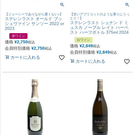
【ジューシーでありながら重くない♪】
【甘いアプリコットのような香りにうっ
ステレンラスト オールド ブッ
とり！】
ステレンラスト シュナン ド ミ
シュヴァイン サンソー 2022 or
ュスカ ノーブル レイト ハーベ
2023
スト ハーフボトル 375ml 2024
赤ワイン
白ワイン
価格
¥
2,750
税込
価格
¥
2,849
税込
会員特別価格
¥
2,750
税込
会員特別価格
¥
2,849
税込
カートに入れる
カートに入れる