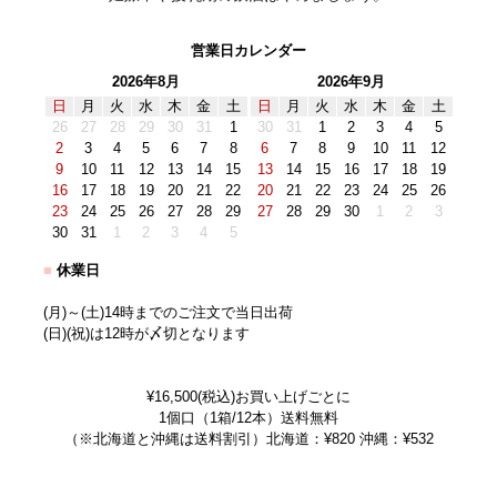
営業日カレンダー
2026年8月
2026年9月
日
月
火
水
木
金
土
日
月
火
水
木
金
土
26
27
28
29
30
31
1
30
31
1
2
3
4
5
2
3
4
5
6
7
8
6
7
8
9
10
11
12
9
10
11
12
13
14
15
13
14
15
16
17
18
19
16
17
18
19
20
21
22
20
21
22
23
24
25
26
23
24
25
26
27
28
29
27
28
29
30
1
2
3
30
31
1
2
3
4
5
■
休業日
(月)～(土)14時までのご注文で当日出荷
(日)(祝)は12時が〆切となります
¥16,500(税込)お買い上げごとに
1個口（1箱/12本）送料無料
（※北海道と沖縄は送料割引）北海道：¥820 沖縄：¥532