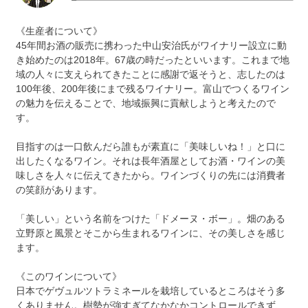
《生産者について》
45年間お酒の販売に携わった中山安治氏がワイナリー設立に動
き始めたのは2018年。67歳の時だったといいます。これまで地
域の人々に支えられてきたことに感謝で返そうと、志したのは
100年後、200年後にまで残るワイナリー。富山でつくるワイン
の魅力を伝えることで、地域振興に貢献しようと考えたので
す。
目指すのは一口飲んだら誰もが素直に「美味しいね！」と口に
出したくなるワイン。それは長年酒屋としてお酒・ワインの美
味しさを人々に伝えてきたから。ワインづくりの先には消費者
の笑顔があります。
「美しい」という名前をつけた「ドメーヌ・ボー」。畑のある
立野原と風景とそこから生まれるワインに、その美しさを感じ
ます。
《このワインについて》
日本でゲヴュルツトラミネールを栽培しているところはそう多
くありません。樹勢が強すぎてなかなかコントロールできず、