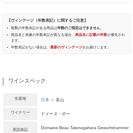
【ヴィンテージ（年数表記）に関するご注意】
複数の年数表記がある商品は
年数のご指定はできません
。
商品名と画像の年数表記が異なる場合、
商品名に記載の年数
が優先され
ます。
年数表記がない場合は、
最新のヴィンテージ
をお届けします。
ワインスペック
生産地
日本
＞ 富山
ワイナリー
ドメーヌ・ボー
Domaine Beau Tatenogahara Gewurtstraminer
原語表記