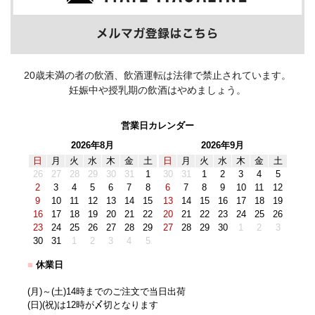
20歳未満の者の飲酒、飲酒運転は法律で禁止されています。
妊娠中や授乳期の飲酒はやめましょう。
営業日カレンダー
2026年8月
2026年9月
日
月
火
水
木
金
土
日
月
火
水
木
金
土
26
27
28
29
30
31
1
30
31
1
2
3
4
5
2
3
4
5
6
7
8
6
7
8
9
10
11
12
9
10
11
12
13
14
15
13
14
15
16
17
18
19
16
17
18
19
20
21
22
20
21
22
23
24
25
26
23
24
25
26
27
28
29
27
28
29
30
1
2
3
30
31
1
2
3
4
5
■
休業日
(月)～(土)14時までのご注文で当日出荷
(日)(祝)は12時が〆切となります