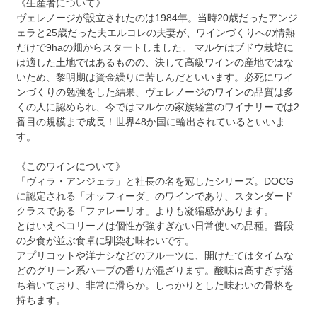
《生産者について》
ヴェレノージが設立されたのは1984年。当時20歳だったアンジ
ェラと25歳だった夫エルコレの夫妻が、ワインづくりへの情熱
だけで9haの畑からスタートしました。 マルケはブドウ栽培に
は適した土地ではあるものの、決して高級ワインの産地ではな
いため、黎明期は資金繰りに苦しんだといいます。必死にワイ
ンづくりの勉強をした結果、ヴェレノージのワインの品質は多
くの人に認められ、今ではマルケの家族経営のワイナリーでは2
番目の規模まで成長！世界48か国に輸出されているといいま
す。
《このワインについて》
「ヴィラ・アンジェラ」と社長の名を冠したシリーズ。DOCG
に認定される「オッフィーダ」のワインであり、スタンダード
クラスである「ファレーリオ」よりも凝縮感があります。
とはいえペコリーノは個性が強すぎない日常使いの品種。普段
の夕食が並ぶ食卓に馴染む味わいです。
アプリコットや洋ナシなどのフルーツに、開けたてはタイムな
どのグリーン系ハーブの香りが混ざります。酸味は高すぎず落
ち着いており、非常に滑らか。しっかりとした味わいの骨格を
持ちます。