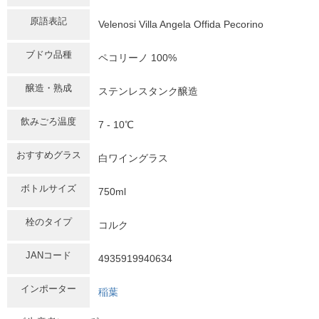
原語表記
Velenosi Villa Angela Offida Pecorino
ブドウ品種
ペコリーノ 100%
醸造・熟成
ステンレスタンク醸造
飲みごろ温度
7 - 10℃
おすすめグラス
白ワイングラス
ボトルサイズ
750ml
栓のタイプ
コルク
JANコード
4935919940634
インポーター
稲葉