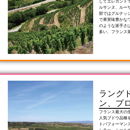
してエレガント
ルサンヌ、ルー
部ではグルナッ
で果実味豊かな
のような派手さ
多い、フランス
ラング
ン、プ
フランス最大の
人気ブドウ品種
トパフォーマン
シラー、ムール