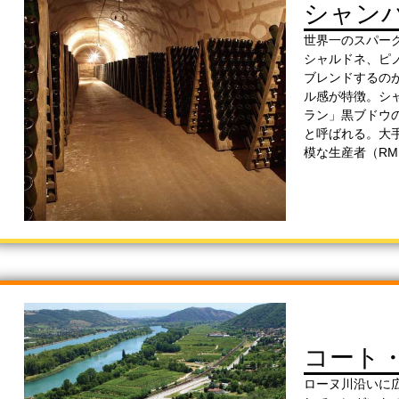
シャン
世界一のスパー
シャルドネ、ピ
ブレンドするの
ル感が特徴。シ
ラン」黒ブドウ
と呼ばれる。大
模な生産者（R
コート
ローヌ川沿いに