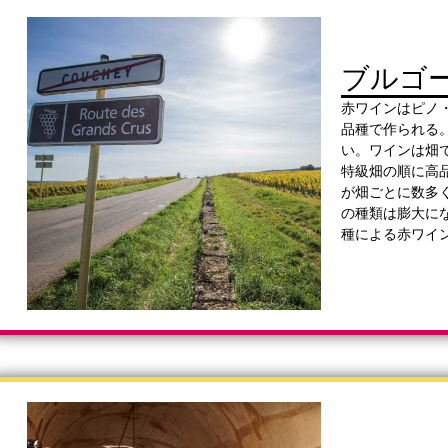
ブルゴ
赤ワインはピノ
品種で作られる
い。ワインは畑
特級畑の順に高
が畑ごとに数多
の種類は膨大に
種による赤ワイ