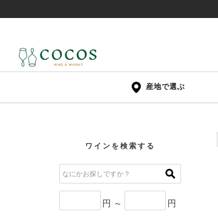
産地で選ぶ
ワインを検索する
円 ～
円