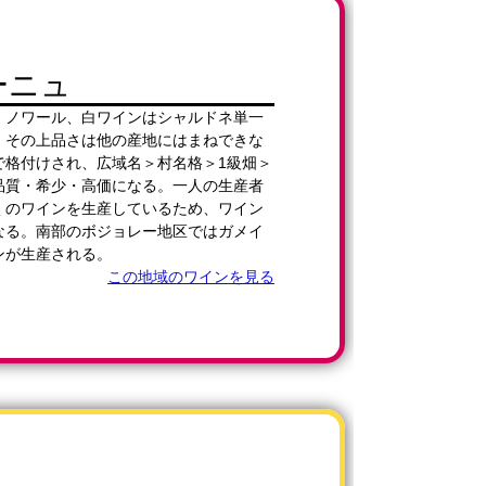
ーニュ
・ノワール、白ワインはシャルドネ単一
。その上品さは他の産地にはまねできな
で格付けされ、広域名＞村名格＞1級畑＞
品質・希少・高価になる。一人の生産者
くのワインを生産しているため、ワイン
なる。南部のボジョレー地区ではガメイ
ンが生産される。
この地域のワインを見る