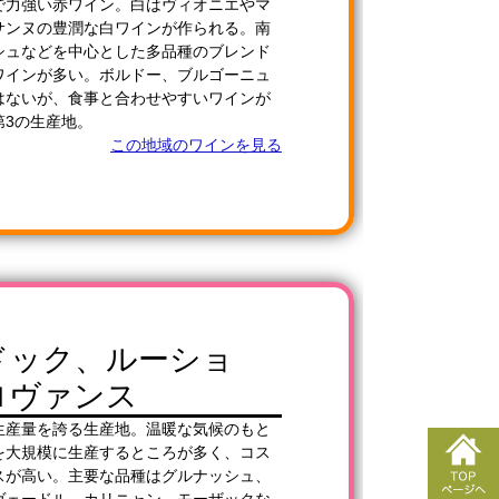
で力強い赤ワイン。白はヴィオニエやマ
サンヌの豊潤な白ワインが作られる。南
シュなどを中心とした多品種のブレンド
ワインが多い。ボルドー、ブルゴーニュ
はないが、食事と合わせやすいワインが
第3の生産地。
この地域のワインを見る
ドック、ルーショ
ロヴァンス
生産量を誇る生産地。温暖な気候のもと
を大規模に生産するところが多く、コス
スが高い。主要な品種はグルナッシュ、
ヴェードル、カリニャン、モーザックな