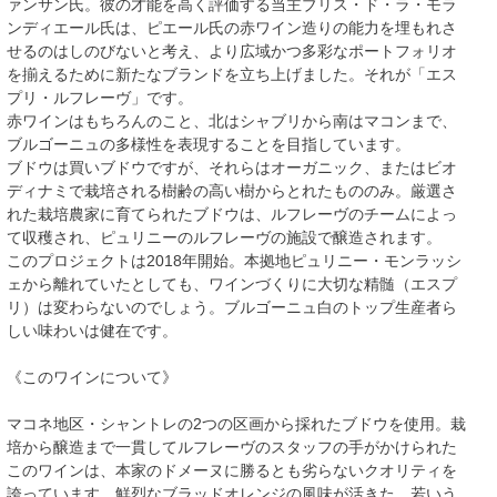
ァンサン氏。彼の才能を高く評価する当主ブリス・ド・ラ・モラ
ンディエール氏は、ピエール氏の赤ワイン造りの能力を埋もれさ
せるのはしのびないと考え、より広域かつ多彩なポートフォリオ
を揃えるために新たなブランドを立ち上げました。それが「エス
プリ・ルフレーヴ」です。
赤ワインはもちろんのこと、北はシャブリから南はマコンまで、
ブルゴーニュの多様性を表現することを目指しています。
ブドウは買いブドウですが、それらはオーガニック、またはビオ
ディナミで栽培される樹齢の高い樹からとれたもののみ。厳選さ
れた栽培農家に育てられたブドウは、ルフレーヴのチームによっ
て収穫され、ピュリニーのルフレーヴの施設で醸造されます。
このプロジェクトは2018年開始。本拠地ピュリニー・モンラッシ
ェから離れていたとしても、ワインづくりに大切な精髄（エスプ
リ）は変わらないのでしょう。ブルゴーニュ白のトップ生産者ら
しい味わいは健在です。
《このワインについて》
マコネ地区・シャントレの2つの区画から採れたブドウを使用。栽
培から醸造まで一貫してルフレーヴのスタッフの手がかけられた
このワインは、本家のドメーヌに勝るとも劣らないクオリティを
誇っています。鮮烈なブラッドオレンジの風味が活きた、若いう