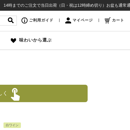
でのご注文で当日出荷（日・祝は12時締め切り）お盆も通常通り出荷いた
ご利用ガイド
マイページ
カート
味わいから選ぶ
しく
白ワイン