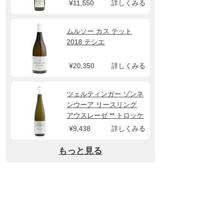
ター ローゼン
¥11,550
詳しくみる
ムルソー カス テット
2018 テシエ
¥20,350
詳しくみる
ツェルティンガー ゾンネ
ンウーア リースリング
アウスレーゼ ** トロッケ
ン 2022 マーカス モリト
¥9,438
詳しくみる
ール
もっと見る