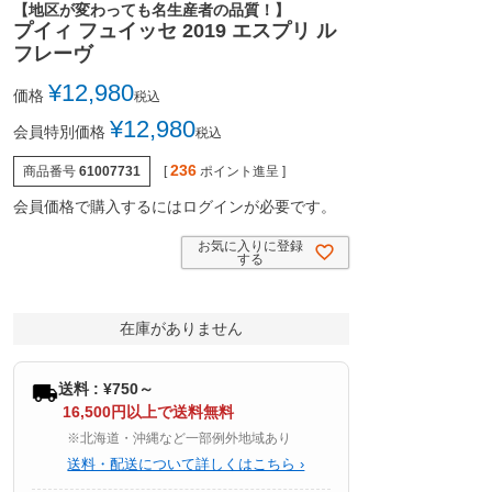
【地区が変わっても名生産者の品質！】
プイィ フュイッセ 2019 エスプリ ル
フレーヴ
¥
12,980
価格
税込
¥
12,980
会員特別価格
税込
236
商品番号
61007731
[
ポイント進呈 ]
会員価格で購入するにはログインが必要です。
お気に入りに登録
する
在庫がありません
送料 : ¥750～
16,500円以上で送料無料
※北海道・沖縄など一部例外地域あり
送料・配送について詳しくはこちら ›