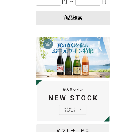
円 ～
円
商品検索