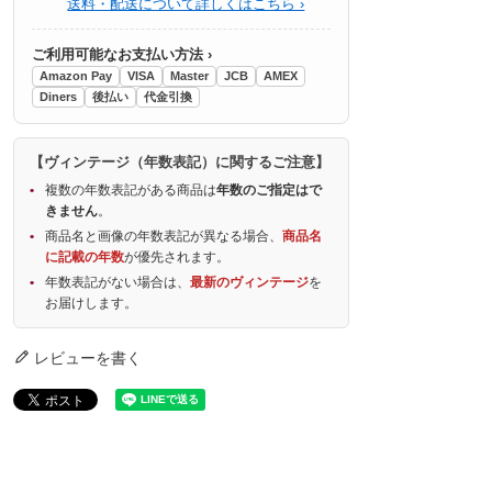
送料・配送について詳しくはこちら ›
ご利用可能なお支払い方法 ›
Amazon Pay
VISA
Master
JCB
AMEX
Diners
後払い
代金引換
【ヴィンテージ（年数表記）に関するご注意】
複数の年数表記がある商品は
年数のご指定はで
きません
。
商品名と画像の年数表記が異なる場合、
商品名
に記載の年数
が優先されます。
年数表記がない場合は、
最新のヴィンテージ
を
お届けします。
レビューを書く