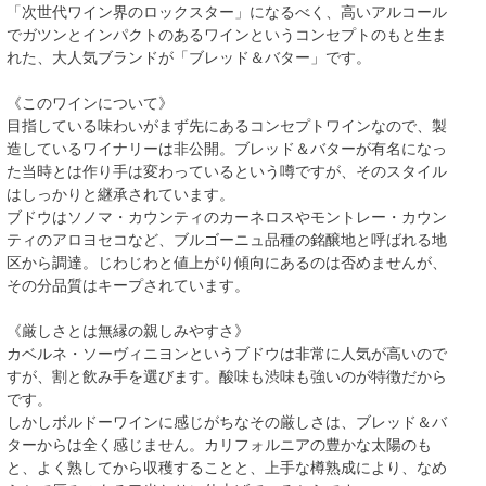
「次世代ワイン界のロックスター」になるべく、高いアルコール
でガツンとインパクトのあるワインというコンセプトのもと生ま
れた、大人気ブランドが「ブレッド＆バター」です。
《このワインについて》
目指している味わいがまず先にあるコンセプトワインなので、製
造しているワイナリーは非公開。ブレッド＆バターが有名になっ
た当時とは作り手は変わっているという噂ですが、そのスタイル
はしっかりと継承されています。
ブドウはソノマ・カウンティのカーネロスやモントレー・カウン
ティのアロヨセコなど、ブルゴーニュ品種の銘醸地と呼ばれる地
区から調達。じわじわと値上がり傾向にあるのは否めませんが、
その分品質はキープされています。
《厳しさとは無縁の親しみやすさ》
カベルネ・ソーヴィニヨンというブドウは非常に人気が高いので
すが、割と飲み手を選びます。酸味も渋味も強いのが特徴だから
です。
しかしボルドーワインに感じがちなその厳しさは、ブレッド＆バ
ターからは全く感じません。カリフォルニアの豊かな太陽のも
と、よく熟してから収穫することと、上手な樽熟成により、なめ