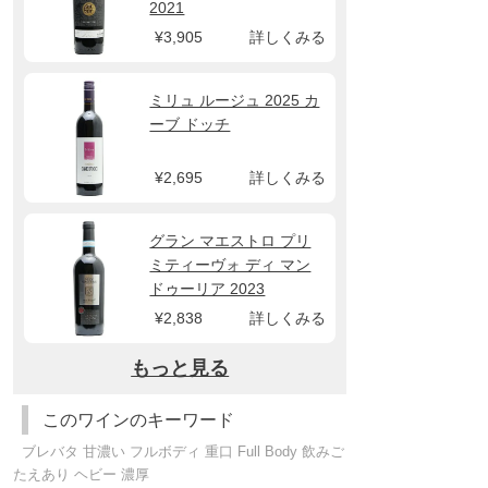
2021
¥3,905
詳しくみる
ミリュ ルージュ 2025 カ
ーブ ドッチ
¥2,695
詳しくみる
グラン マエストロ プリ
ミティーヴォ ディ マン
ドゥーリア 2023
¥2,838
詳しくみる
もっと見る
このワインのキーワード
ブレバタ 甘濃い フルボディ 重口 Full Body 飲みご
たえあり ヘビー 濃厚