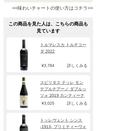
<<味わいチャートの使い方はコチラ>>
この商品を見た人は、こちらの商品も
見ています
トルマレスカ トルチコー
ダ 2022
¥3,784
詳しくみる
スピリタス テッレ モン
テプルチアーノ ダブルッ
ツォ 2019 カンティーナ
オルソーニャ
¥3,025
詳しくみる
トッレヴェント シンス
-1913- プリミティーヴォ