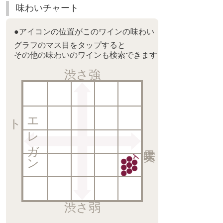
味わいチャート
●アイコンの位置がこのワインの味わい
グラフのマス目をタップすると
その他の味わいのワインも検索できます
渋さ強
ト
エ
レ
ガ
ン
渋さ弱