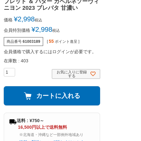
ブレッド ＆ バター カベルネソーヴィ
ニヨン 2023 ブレバタ 甘濃い
¥
2,998
価格
税込
¥
2,998
会員特別価格
税込
55
商品番号
61003189
[
ポイント進呈 ]
会員価格で購入するにはログインが必要です。
在庫数
403
お気に入りに登録
する
カートに入れる
送料 : ¥750～
16,500円以上で送料無料
※北海道・沖縄など一部例外地域あり