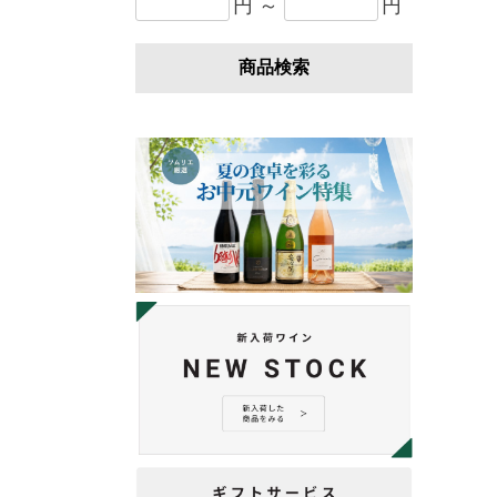
円 ～
円
商品検索