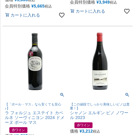
会員特別価格
¥
3,949
税込
会員特別価格
¥
5,665
税込
カートに入れる
カートに入れる
【「ポール・マス」なら安くても安心
【この値段でしっかり美味しいピノは貴
♪】
重！】
ラ フォルジュ エステイト カベ
シャノン エルギン ピノ ノワー
ルネ ソーヴィニヨン 2024 ドメ
ル 2023
ーヌ ポール マス
赤ワイン
赤ワイン
価格
¥
3,212
税込