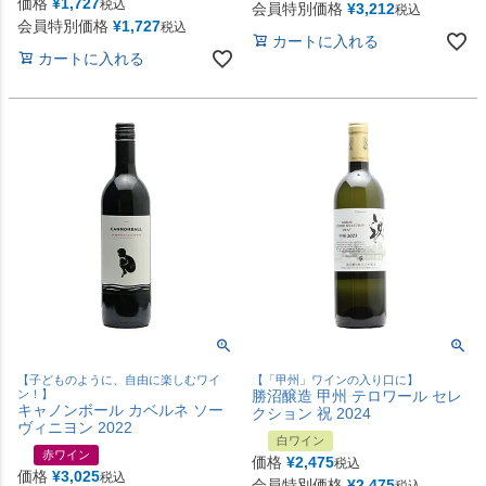
価格
¥
1,727
税込
会員特別価格
¥
3,212
税込
会員特別価格
¥
1,727
税込
カートに入れる
カートに入れる
【子どものように、自由に楽しむワイ
【「甲州」ワインの入り口に】
ン！】
勝沼醸造 甲州 テロワール セレ
キャノンボール カベルネ ソー
クション 祝 2024
ヴィニヨン 2022
白ワイン
赤ワイン
価格
¥
2,475
税込
価格
¥
3,025
税込
会員特別価格
¥
2,475
税込