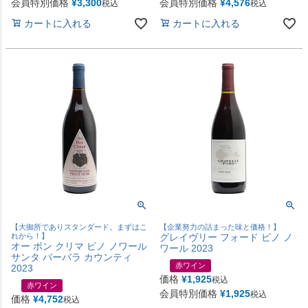
会員特別価格
¥
3,300
会員特別価格
¥
4,576
税込
税込
カートに入れる
カートに入れる
【大御所でありスタンダード。まずはこ
【企業努力の詰まった味と価格！】
れから！】
グレイヴリー フォード ピノ ノ
オー ボン クリマ ピノ ノワール
ワール 2023
サンタ バーバラ カウンティ
赤ワイン
2023
価格
¥
1,925
税込
赤ワイン
会員特別価格
¥
1,925
税込
価格
¥
4,752
税込