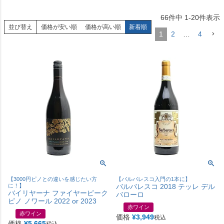
66
件中
1
-
20
件表示
並び替え
価格が安い順
価格が高い順
新着順
1
2
…
4
【3000円ピノとの違いを感じたい方
【バルバレスコ入門の1本に】
に！】
バルバレスコ 2018 テッレ デル
バイリヤーナ ファイヤーピーク
バローロ
ピノ ノワール 2022 or 2023
赤ワイン
赤ワイン
価格
¥
3,949
税込
価格
¥
5,665
税込