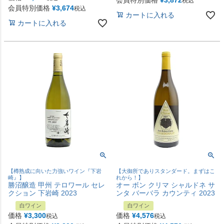
税込
会員特別価格
¥
3,674
税込
カートに入れる
カートに入れる
【樽熟成に向いた力強いワイン『下岩
【大御所でありスタンダード。まずはこ
崎』】
れから！】
勝沼醸造 甲州 テロワール セレ
オー ボン クリマ シャルドネ サ
クション 下岩崎 2023
ンタ バーバラ カウンティ 2023
白ワイン
白ワイン
価格
¥
3,300
価格
¥
4,576
税込
税込