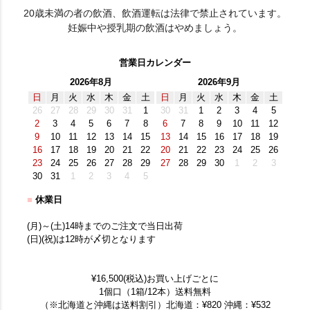
20歳未満の者の飲酒、飲酒運転は法律で禁止されています。
妊娠中や授乳期の飲酒はやめましょう。
営業日カレンダー
2026年8月
2026年9月
日
月
火
水
木
金
土
日
月
火
水
木
金
土
26
27
28
29
30
31
1
30
31
1
2
3
4
5
2
3
4
5
6
7
8
6
7
8
9
10
11
12
9
10
11
12
13
14
15
13
14
15
16
17
18
19
16
17
18
19
20
21
22
20
21
22
23
24
25
26
23
24
25
26
27
28
29
27
28
29
30
1
2
3
30
31
1
2
3
4
5
■
休業日
(月)～(土)14時までのご注文で当日出荷
(日)(祝)は12時が〆切となります
¥16,500(税込)お買い上げごとに
1個口（1箱/12本）送料無料
（※北海道と沖縄は送料割引）北海道：¥820 沖縄：¥532