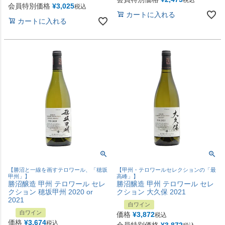
会員特別価格
¥
3,025
税込
カートに入れる
カートに入れる
【勝沼と一線を画すテロワール、「穂坂
【甲州・テロワールセレクションの「最
甲州」】
高峰」】
勝沼醸造 甲州 テロワール セレ
勝沼醸造 甲州 テロワール セレ
クション 穂坂甲州 2020 or
クション 大久保 2021
2021
白ワイン
白ワイン
価格
¥
3,872
税込
価格
¥
3,674
税込
会員特別価格
¥
3,872