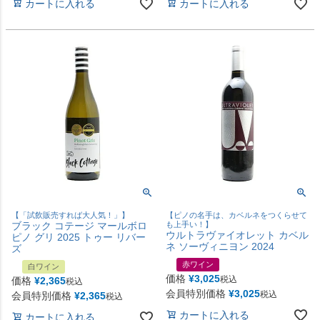
カートに入れる
カートに入れる
【「試飲販売すれば大人気！」】
【ピノの名手は、カベルネをつくらせて
ブラック コテージ マールボロ
も上手い！】
ウルトラヴァイオレット カベル
ピノ グリ 2025 トゥー リバー
ネ ソーヴィニヨン 2024
ズ
赤ワイン
白ワイン
価格
¥
3,025
税込
価格
¥
2,365
税込
会員特別価格
¥
3,025
税込
会員特別価格
¥
2,365
税込
カートに入れる
カートに入れる