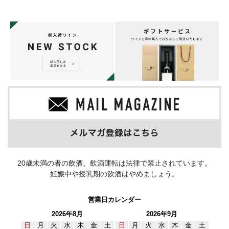
20歳未満の者の飲酒、飲酒運転は法律で禁止されています。
妊娠中や授乳期の飲酒はやめましょう。
営業日カレンダー
2026年8月
2026年9月
日
月
火
水
木
金
土
日
月
火
水
木
金
土