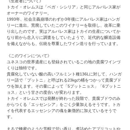
《生産者について》
トカイ・オレムスは「ベガ・シシリア」と同じアルバレス家が
オーナーのワイナリー。
1993年、社会主義崩壊のわずか3年後にアルバレス家はハンガ
リーに進出。荒廃していたこのワイナリーを取得し、改革に乗
り出したのです。実はアルバレス家はトカイの生産についてか
なり前から念入りに調査をしていたようで、近代的な醸造設備
を備えながらも、伝統を尊重したワイン造りを行っています。
《このワインについて》
ユネスコの世界遺産にも登録されているこの地の貴腐ワインづ
くりは独特です。
貴腐化していない酸の高いフルミント種136Lに対して、ハンガ
リー語で「プットニ」と呼ばれる23kgの桶をつかって貴腐ブド
ウを加えます。その量によって「5プットニョス」「6プットニ
ョス」という甘さの度合いが変わります。
トカイ・オレムスでは発酵が終わった段階で、貴腐ブドウのみ
からつくる「エッセンシア」をごく少量加えるそうです。トカ
イを代表するエッセンシアの魂を象徴的に加えているそうで
す。
まるで蜂蜜のような芳醇で甘い香り。煮詰めたアプリコットや