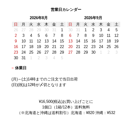
営業日カレンダー
2026年8月
2026年9月
日
月
火
水
木
金
土
日
月
火
水
木
金
土
26
27
28
29
30
31
1
30
31
1
2
3
4
5
2
3
4
5
6
7
8
6
7
8
9
10
11
12
9
10
11
12
13
14
15
13
14
15
16
17
18
19
16
17
18
19
20
21
22
20
21
22
23
24
25
26
23
24
25
26
27
28
29
27
28
29
30
1
2
3
30
31
1
2
3
4
5
■
休業日
(月)～(土)14時までのご注文で当日出荷
(日)(祝)は12時が〆切となります
¥16,500(税込)お買い上げごとに
1個口（1箱/12本）送料無料
（※北海道と沖縄は送料割引）北海道：¥820 沖縄：¥532