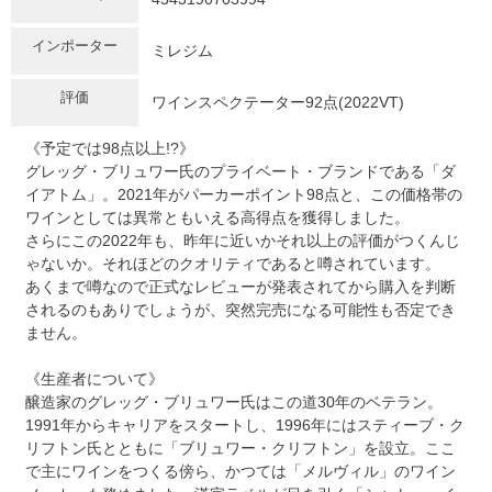
インポーター
ミレジム
評価
ワインスペクテーター92点(2022VT)
《予定では98点以上!?》
グレッグ・ブリュワー氏のプライベート・ブランドである「ダ
イアトム」。2021年がパーカーポイント98点と、この価格帯の
ワインとしては異常ともいえる高得点を獲得しました。
さらにこの2022年も、昨年に近いかそれ以上の評価がつくんじ
ゃないか。それほどのクオリティであると噂されています。
あくまで噂なので正式なレビューが発表されてから購入を判断
されるのもありでしょうが、突然完売になる可能性も否定でき
ません。
《生産者について》
醸造家のグレッグ・ブリュワー氏はこの道30年のベテラン。
1991年からキャリアをスタートし、1996年にはスティーブ・ク
リフトン氏とともに「ブリュワー・クリフトン」を設立。ここ
で主にワインをつくる傍ら、かつては「メルヴィル」のワイン