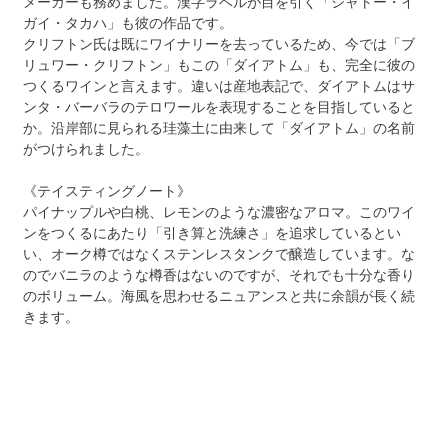
メーカーも務めました。漢字ラベルが目を引く「シャトー・イ
ガイ・タカハ」も彼の作品です。
クリフトン氏は既にワイナリーを去っているため、今では「ブ
リュワー・クリフトン」もこの「ダイアトム」も、完全に彼の
つくるワインと言えます。違いは産地表記で、ダイアトムはサ
ンタ・バーバラのテロワールを表現することを目指していると
か。沿岸部に見られる珪藻土に由来して「ダイアトム」の名前
がつけられました。
《テイスティングノート》
パイナップルや白桃、レモンのような濃密なアロマ。このワイ
ンをつくるにあたり「引き算と洗練さ」を追求しているとい
い、オーク樽ではなくステンレスタンクで醸造しています。な
のでバニラのような樽香はないのですが、それでも十分な香り
のボリューム。海風を思わせるニュアンスと共に余韻が長く続
きます。