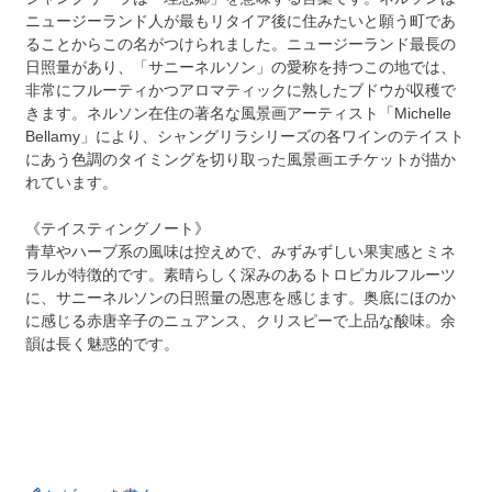
ニュージーランド人が最もリタイア後に住みたいと願う町であ
ることからこの名がつけられました。ニュージーランド最長の
日照量があり、「サニーネルソン」の愛称を持つこの地では、
非常にフルーティかつアロマティックに熟したブドウが収穫で
きます。ネルソン在住の著名な風景画アーティスト「Michelle
Bellamy」により、シャングリラシリーズの各ワインのテイスト
にあう色調のタイミングを切り取った風景画エチケットが描か
れています。
《テイスティングノート》
青草やハーブ系の風味は控えめで、みずみずしい果実感とミネ
ラルが特徴的です。素晴らしく深みのあるトロピカルフルーツ
に、サニーネルソンの日照量の恩恵を感じます。奥底にほのか
に感じる赤唐辛子のニュアンス、クリスピーで上品な酸味。余
韻は長く魅惑的です。