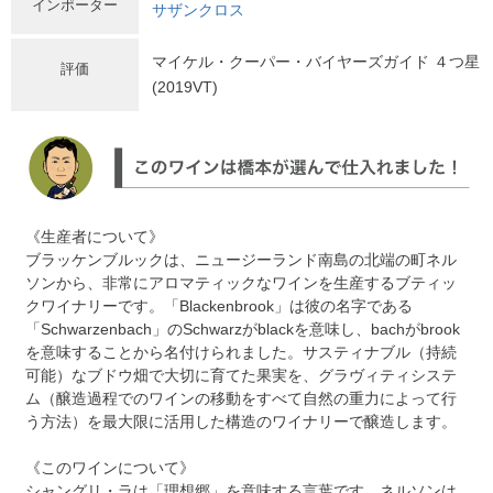
インポーター
サザンクロス
マイケル・クーパー・バイヤーズガイド ４つ星
評価
(2019VT)
《生産者について》
ブラッケンブルックは、ニュージーランド南島の北端の町ネル
ソンから、非常にアロマティックなワインを生産するブティッ
クワイナリーです。「Blackenbrook」は彼の名字である
「Schwarzenbach」のSchwarzがblackを意味し、bachがbrook
を意味することから名付けられました。サスティナブル（持続
可能）なブドウ畑で大切に育てた果実を、グラヴィティシステ
ム（醸造過程でのワインの移動をすべて自然の重力によって行
う方法）を最大限に活用した構造のワイナリーで醸造します。
《このワインについて》
シャングリ・ラは「理想郷」を意味する言葉です。ネルソンは