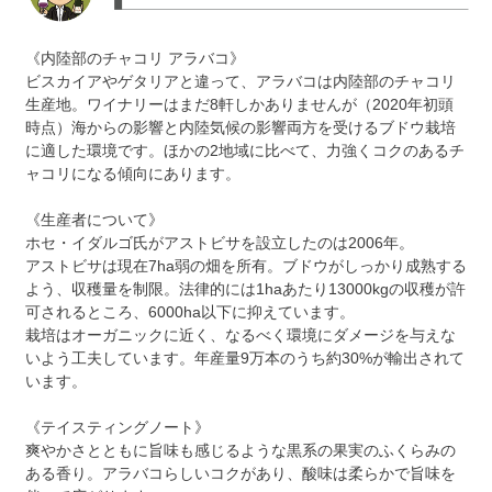
《内陸部のチャコリ アラバコ》
ビスカイアやゲタリアと違って、アラバコは内陸部のチャコリ
生産地。ワイナリーはまだ8軒しかありませんが（2020年初頭
時点）海からの影響と内陸気候の影響両方を受けるブドウ栽培
に適した環境です。ほかの2地域に比べて、力強くコクのあるチ
ャコリになる傾向にあります。
《生産者について》
ホセ・イダルゴ氏がアストビサを設立したのは2006年。
アストビサは現在7ha弱の畑を所有。ブドウがしっかり成熟する
よう、収穫量を制限。法律的には1haあたり13000kgの収穫が許
可されるところ、6000ha以下に抑えています。
栽培はオーガニックに近く、なるべく環境にダメージを与えな
いよう工夫しています。年産量9万本のうち約30%が輸出されて
います。
《テイスティングノート》
爽やかさとともに旨味も感じるような黒系の果実のふくらみの
ある香り。アラバコらしいコクがあり、酸味は柔らかで旨味を