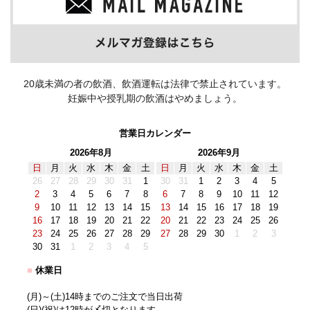
20歳未満の者の飲酒、飲酒運転は法律で禁止されています。
妊娠中や授乳期の飲酒はやめましょう。
営業日カレンダー
2026年8月
2026年9月
日
月
火
水
木
金
土
日
月
火
水
木
金
土
26
27
28
29
30
31
1
30
31
1
2
3
4
5
2
3
4
5
6
7
8
6
7
8
9
10
11
12
9
10
11
12
13
14
15
13
14
15
16
17
18
19
16
17
18
19
20
21
22
20
21
22
23
24
25
26
23
24
25
26
27
28
29
27
28
29
30
1
2
3
30
31
1
2
3
4
5
■
休業日
(月)～(土)14時までのご注文で当日出荷
(日)(祝)は12時が〆切となります