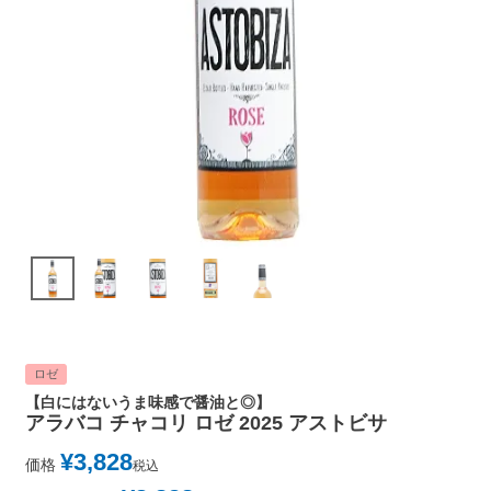
ロゼ
【白にはないうま味感で醤油と◎】
アラバコ チャコリ ロゼ 2025 アストビサ
¥
3,828
価格
税込