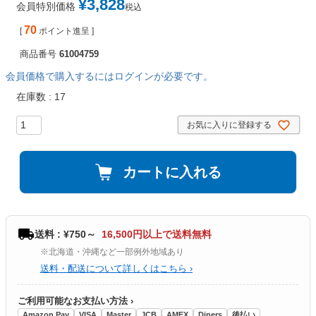
¥
3,828
会員特別価格
税込
70
[
ポイント進呈 ]
商品番号
61004759
会員価格で購入するにはログインが必要です。
在庫数
17
お気に入りに登録する
カートに入れる
送料 : ¥750～
16,500円以上で送料無料
※北海道・沖縄など一部例外地域あり
送料・配送について詳しくはこちら ›
ご利用可能なお支払い方法 ›
Amazon Pay
VISA
Master
JCB
AMEX
Diners
後払い