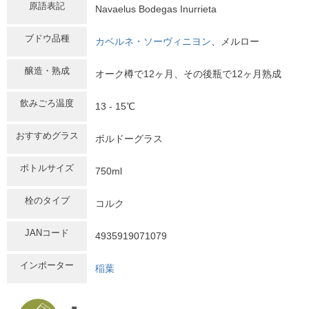
原語表記
Navaelus Bodegas Inurrieta
ブドウ品種
カベルネ・ソーヴィニヨン
、メルロー
醸造・熟成
オーク樽で12ヶ月、その後瓶で12ヶ月熟成
飲みごろ温度
13 - 15℃
おすすめグラス
ボルドーグラス
ボトルサイズ
750ml
栓のタイプ
コルク
JANコード
4935919071079
インポーター
稲葉