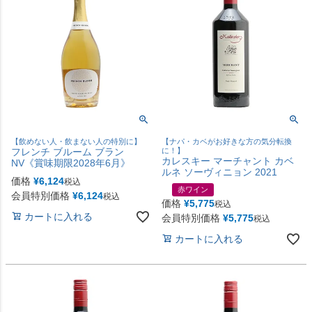
【飲めない人・飲まない人の特別に】
【ナパ・カベがお好きな方の気分転換
フレンチ ブルーム ブラン
に！】
カレスキー マーチャント カベ
NV《賞味期限2028年6月》
ルネ ソーヴィニョン 2021
価格
¥
6,124
税込
赤ワイン
会員特別価格
¥
6,124
税込
価格
¥
5,775
税込
カートに入れる
会員特別価格
¥
5,775
税込
カートに入れる