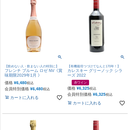
【飲めない人・飲まない人の特別に】
【有機栽培つづけてなんと170年！】
フレンチ ブルーム ロゼ NV《賞
カレスキー グリーノック シラ
味期限2029年1月 》
ーズ 2022
価格
¥
6,480
赤ワイン
税込
価格
¥
6,325
会員特別価格
¥
6,480
税込
税込
会員特別価格
¥
6,325
税込
カートに入れる
カートに入れる