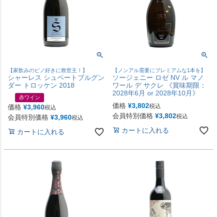
【家飲みのピノ好きに救世主！】
【ノンアル需要にプレミアムな1本を】
シャーレス シュペートブルグン
ソージェニー ロゼ NV ル マノ
ダー トロッケン 2018
ワール デ サクレ 《賞味期限：
2028年6月 or 2028年10月》
赤ワイン
価格
¥
3,802
税込
価格
¥
3,960
税込
会員特別価格
¥
3,802
税込
会員特別価格
¥
3,960
税込
カートに入れる
カートに入れる