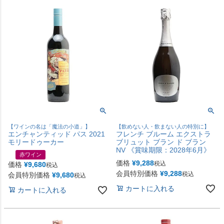
【ワインの名は「魔法の小道」】
【飲めない人・飲まない人の特別に】
エンチャンティッド パス 2021
フレンチ ブルーム エクストラ
モリードゥーカー
ブリュット ブラン ド ブラン
NV 《賞味期限：2028年6月》
赤ワイン
価格
¥
9,288
税込
価格
¥
9,680
税込
会員特別価格
¥
9,288
税込
会員特別価格
¥
9,680
税込
カートに入れる
カートに入れる