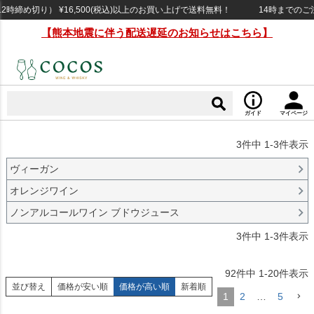
締め切り） ¥16,500(税込)以上のお買い上げで送料無料！
14時までのご注
【熊本地震に伴う配送遅延のお知らせはこちら】
ガイド
マイページ
3
件中
1
-
3
件表示
ヴィーガン
オレンジワイン
ノンアルコールワイン ブドウジュース
3
件中
1
-
3
件表示
92
件中
1
-
20
件表示
並び替え
価格が安い順
価格が高い順
新着順
1
2
…
5