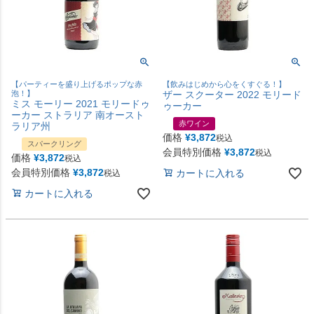
【パーティーを盛り上げるポップな赤
【飲みはじめから心をくすぐる！】
泡！】
ザー スクーター 2022 モリード
ミス モーリー 2021 モリードゥ
ゥーカー
ーカー ストラリア 南オースト
赤ワイン
ラリア州
価格
¥
3,872
税込
スパークリング
会員特別価格
¥
3,872
税込
価格
¥
3,872
税込
会員特別価格
¥
3,872
カートに入れる
税込
カートに入れる