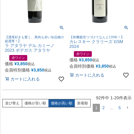
【濃厚好きも驚く、果肉も赤い珍品種の
【有機栽培つづけてなんと170年！】
超濃厚！】
カレスキー クラリーズ GSM
ラ アタラヤ デル カミーノ
2024
2023 ボデガス アタラヤ
赤ワイン
赤ワイン
価格
¥
3,850
税込
価格
¥
3,850
税込
会員特別価格
¥
3,850
税込
会員特別価格
¥
3,850
税込
カートに入れる
カートに入れる
92
件中
1
-
20
件表示
並び替え
価格が安い順
価格が高い順
新着順
1
2
…
5