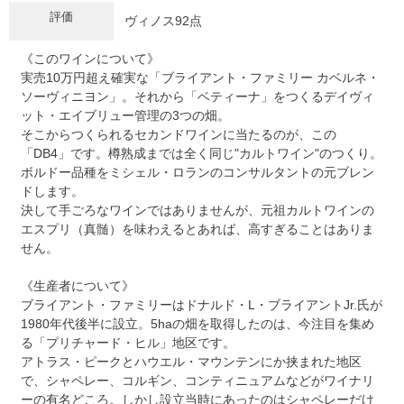
評価
ヴィノス92点
《このワインについて》
実売10万円超え確実な「ブライアント・ファミリー カベルネ・
ソーヴィニヨン」。それから「ベティーナ」をつくるデイヴィ
ット・エイブリュー管理の3つの畑。
そこからつくられるセカンドワインに当たるのが、この
「DB4」です。樽熟成までは全く同じ"カルトワイン"のつくり。
ボルドー品種をミシェル・ロランのコンサルタントの元ブレン
ドします。
決して手ごろなワインではありませんが、元祖カルトワインの
エスプリ（真髄）を味わえるとあれば、高すぎることはありま
せん。
《生産者について》
ブライアント・ファミリーはドナルド・L・ブライアントJr.氏が
1980年代後半に設立。5haの畑を取得したのは、今注目を集め
る「プリチャード・ヒル」地区です。
アトラス・ピークとハウエル・マウンテンにか挟まれた地区
で、シャペレー、コルギン、コンティニュアムなどがワイナリ
ーの有名どころ。しかし設立当時にあったのはシャペレーだけ