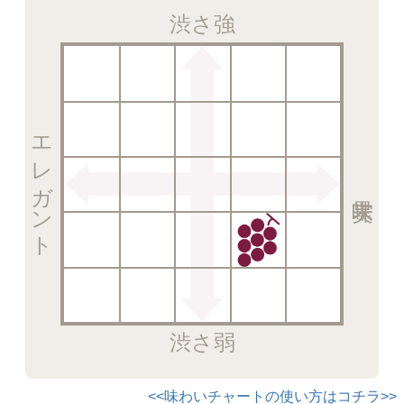
渋さ強
エレガント
渋さ弱
<<味わいチャートの使い方はコチラ>>