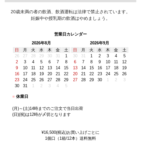
20歳未満の者の飲酒、飲酒運転は法律で禁止されています。
妊娠中や授乳期の飲酒はやめましょう。
営業日カレンダー
2026年8月
2026年9月
日
月
火
水
木
金
土
日
月
火
水
木
金
土
26
27
28
29
30
31
1
30
31
1
2
3
4
5
2
3
4
5
6
7
8
6
7
8
9
10
11
12
9
10
11
12
13
14
15
13
14
15
16
17
18
19
16
17
18
19
20
21
22
20
21
22
23
24
25
26
23
24
25
26
27
28
29
27
28
29
30
1
2
3
30
31
1
2
3
4
5
■
休業日
(月)～(土)14時までのご注文で当日出荷
(日)(祝)は12時が〆切となります
¥16,500(税込)お買い上げごとに
1個口（1箱/12本）送料無料