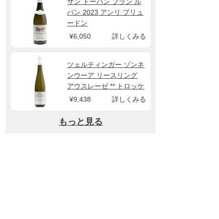
サン トーバン ブラン ル
バン 2023 アンリ プリュ
ードン
¥6,050
詳しくみる
ツェルティンガー ゾンネ
ンウーア リースリング
アウスレーゼ ** トロッケ
ン 2022 マーカス モリト
¥9,438
詳しくみる
ール
もっと見る