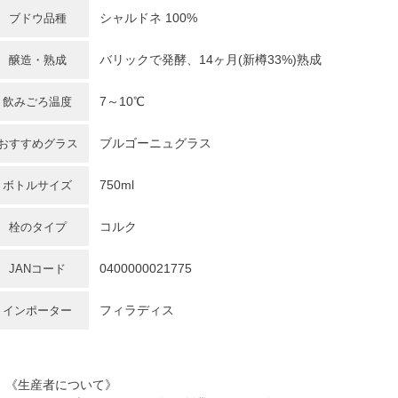
シャルドネ 100%
ブドウ品種
バリックで発酵、14ヶ月(新樽33%)熟成
醸造・熟成
7～10℃
飲みごろ温度
ブルゴーニュグラス
おすすめグラス
750ml
ボトルサイズ
コルク
栓のタイプ
0400000021775
JANコード
フィラディス
インポーター
《生産者について》