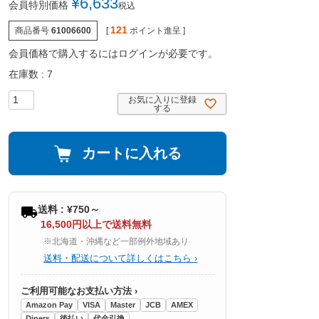
¥
6,633
会員特別価格
税込
121
商品番号
61006600
[
ポイント進呈 ]
会員価格で購入するにはログインが必要です。
在庫数
7
お気に入りに登録
する
カートに入れる
送料 : ¥750～
16,500円以上で送料無料
※北海道・沖縄など一部例外地域あり
送料・配送について詳しくはこちら ›
ご利用可能なお支払い方法 ›
Amazon Pay
VISA
Master
JCB
AMEX
Diners
後払い
代金引換