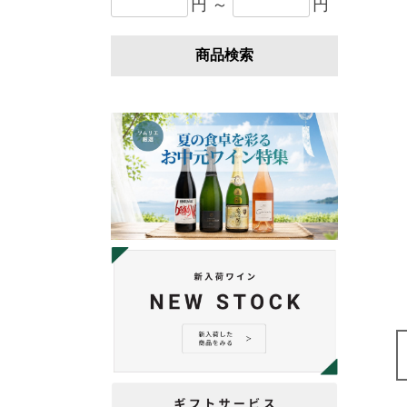
円 ～
円
商品検索