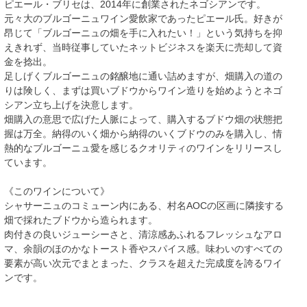
ピエール・ブリセは、2014年に創業されたネゴシアンです。
元々大のブルゴーニュワイン愛飲家であったピエール氏。好きが
昂じて「ブルゴーニュの畑を手に入れたい！」という気持ちを抑
えきれず、当時従事していたネットビジネスを楽天に売却して資
金を捻出。
足しげくブルゴーニュの銘醸地に通い詰めますが、畑購入の道の
りは険しく、まずは買いブドウからワイン造りを始めようとネゴ
シアン立ち上げを決意します。
畑購入の意思で広げた人脈によって、購入するブドウ畑の状態把
握は万全。納得のいく畑から納得のいくブドウのみを購入し、情
熱的なブルゴーニュ愛を感じるクオリティのワインをリリースし
ています。
《このワインについて》
シャサーニュのコミューン内にある、村名AOCの区画に隣接する
畑で採れたブドウから造られます。
肉付きの良いジューシーさと、清涼感あふれるフレッシュなアロ
マ、余韻のほのかなトースト香やスパイス感。味わいのすべての
要素が高い次元でまとまった、クラスを超えた完成度を誇るワイ
ンです。