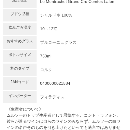
原語表記
Le Montrachet Grand Cru Comtes Lafon
ブドウ品種
シャルドネ 100%
飲みごろ温度
10～12℃
おすすめグラス
ブルゴーニュグラス
ボトルサイズ
750ml
栓のタイプ
コルク
JANコード
0400000021584
インポーター
フィラディス
《生産者について》
ムルソーのトップ生産者として君臨する、コント・ラフォン。
彼らが造るワインは自らのワインのみならず、ムルソーの白ワ
インの名声そのものを引き上げたといっても過言ではありませ