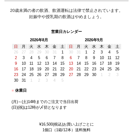
20歳未満の者の飲酒、飲酒運転は法律で禁止されています。
妊娠中や授乳期の飲酒はやめましょう。
営業日カレンダー
2026年8月
2026年9月
日
月
火
水
木
金
土
日
月
火
水
木
金
土
26
27
28
29
30
31
1
30
31
1
2
3
4
5
2
3
4
5
6
7
8
6
7
8
9
10
11
12
9
10
11
12
13
14
15
13
14
15
16
17
18
19
16
17
18
19
20
21
22
20
21
22
23
24
25
26
23
24
25
26
27
28
29
27
28
29
30
1
2
3
30
31
1
2
3
4
5
■
休業日
(月)～(土)14時までのご注文で当日出荷
(日)(祝)は12時が〆切となります
¥16,500(税込)お買い上げごとに
1個口（1箱/12本）送料無料