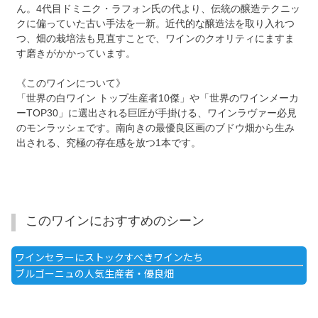
ん。4代目ドミニク・ラフォン氏の代より、伝統の醸造テクニッ
クに偏っていた古い手法を一新。近代的な醸造法を取り入れつ
つ、畑の栽培法も見直すことで、ワインのクオリティにますま
す磨きがかかっています。
《このワインについて》
「世界の白ワイン トップ生産者10傑」や「世界のワインメーカ
ーTOP30」に選出される巨匠が手掛ける、ワインラヴァー必見
のモンラッシェです。南向きの最優良区画のブドウ畑から生み
出される、究極の存在感を放つ1本です。
このワインにおすすめのシーン
ワインセラーにストックすべきワインたち
ブルゴーニュの人気生産者・優良畑