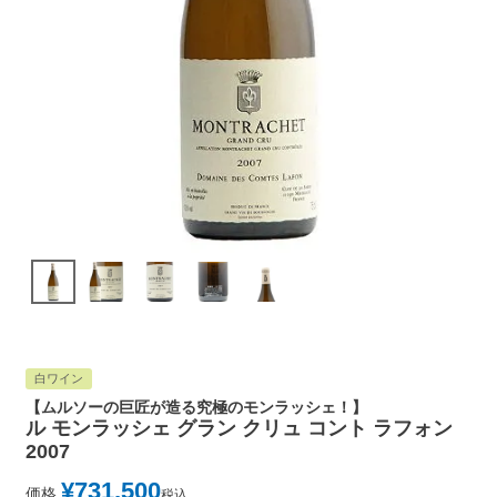
白ワイン
【ムルソーの巨匠が造る究極のモンラッシェ！】
ル モンラッシェ グラン クリュ コント ラフォン
2007
¥
731,500
価格
税込