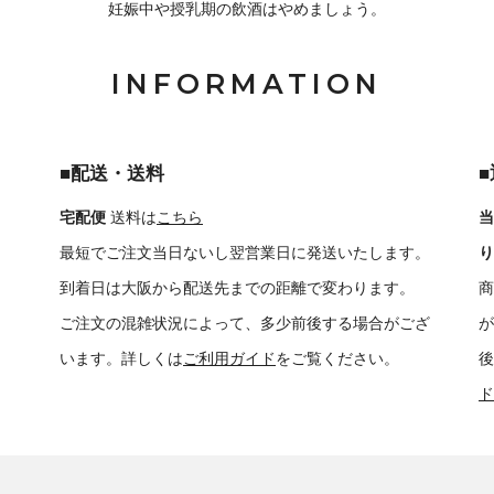
妊娠中や授乳期の飲酒はやめましょう。
INFORMATION
■配送・送料
宅配便
送料は
こちら
当
最短でご注文当日ないし翌営業日に発送いたします。
り
到着日は大阪から配送先までの距離で変わります。
商
ご注文の混雑状況によって、多少前後する場合がござ
が
います。詳しくは
ご利用ガイド
をご覧ください。
後
ド