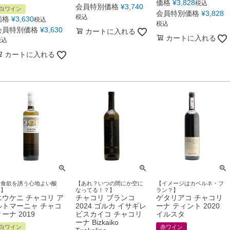
価格
¥
3,828
税込
会員特別価格
¥
3,740
白ワイン
会員特別価格
¥
3,828
税込
価格
¥
3,630
税込
税込
会員特別価格
¥
3,630
カートに入れる
カートに入れる
税込
カートに入れる
【食欲を誘う心地よい酸
【あれ？いつの間にか空に
【イメージはカベルネ・フ
味】
なってる！？】
ラン？】
エウケニ チャコリ ア
チャコリ ブランコ
ゲタリアコ チャコリ
ルトマーニャ チャコ
2024 ゴルカ イサギレ
ーナ ティント 2020
ーナ 2019
ビスカイコ チャコリ
イルスタ
ーナ Bizkaiko
白ワイン
赤ワイン