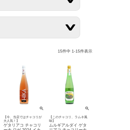
15
件中
1
-
15
件表示
【今、当店ではチャコリが
【このチャコリ、ラムネ風
大人気！】
味】
ゲタリアコ チャコリ
ムルギアルダイ ゲタ
ーナ ロゼ 2024 イカ
リアコ チャコリーナ