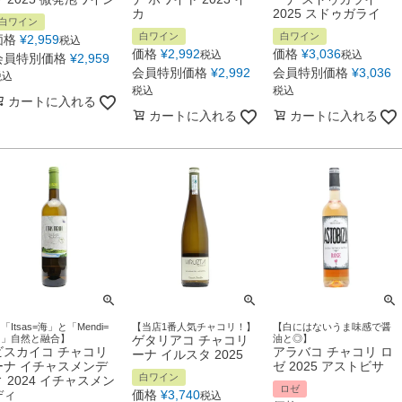
カ
2025 スドゥガライ
白ワイン
白ワイン
白ワイン
価格
¥
2,959
税込
価格
¥
2,992
価格
¥
3,036
税込
税込
会員特別価格
¥
2,959
会員特別価格
¥
2,992
会員特別価格
¥
3,036
税込
税込
税込
カートに入れる
カートに入れる
カートに入れる
「Itsas=海」と「Mendi=
【当店1番人気チャコリ！】
【白にはないうま味感で醤
山」自然と融合】
ゲタリアコ チャコリ
油と◎】
ビスカイコ チャコリ
アラバコ チャコリ ロ
ーナ イルスタ 2025
ーナ イチャスメンデ
ゼ 2025 アストビサ
白ワイン
ィ 2024 イチャスメン
ロゼ
ディ
価格
¥
3,740
税込