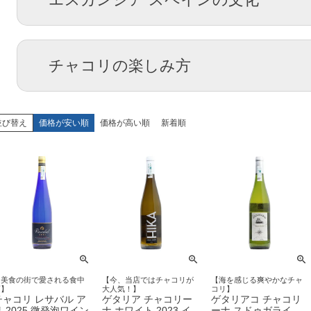
チャコリの楽しみ方
並び替え
価格が安い順
価格が高い順
新着順
【美食の街で愛される食中
【今、当店ではチャコリが
【海を感じる爽やかなチャ
酒】
大人気！】
コリ】
チャコリ レサバル ア
ゲタリア チャコリー
ゲタリアコ チャコリ
リ 2025 微発泡ワイン
ナ ホワイト 2023 イ
ーナ スドゥガライ