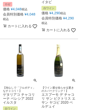
イタビ
ロゼ
白ワイン
価格
¥
4,048
税込
価格
¥
4,290
税込
会員特別価格
¥
4,048
会員特別価格
¥
4,290
税込
税込
カートに入れる
カートに入れる
【泡なしで「フルボディ」
【ワイン通を唸らせる驚き
なチャコリ！】
のスパークリング！】
ゲタリアコ チャコリ
エスプーモ デ チャコ
ーナ ベレシア 2022
リ サン ビクトリス エ
イルスタ
サン ヤコビ 2020 ベ
ルデュイ
白ワイン