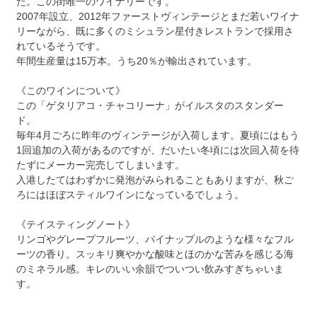
た。この街唯一のワイナリーです。
2007年設立、2012年ファーストヴィンテージとまだ若いワイナ
リーながら、既に多くのミシュラン星付きレストランで採用さ
れているそうです。
年間生産量は15万本。うち20％が輸出されています。
《このワインについて》
この「ゲタリアコ・チャコリーナ」がイルスタのスタンダー
ド。
毎年4月ごろに昨年のヴィンテージが入荷します。夏頃にはもう
1回追加の入荷があるのですが、だいたい冬頃には次回入荷を待
たずにメーカー完売してしまいます。
入港したてはわずかに発泡がみられることもありますが、秋ご
ろにはほぼスティルワインになっているでしょう。
《テイスティングノート》
リンゴやグレープフルーツ、パイナップルのような様々なフル
ーツの香り。スッキリ爽やかな酸味とほのかな苦みを感じる海
のミネラル感。キレのいい余韻でついつい飲みすぎちゃいま
す。