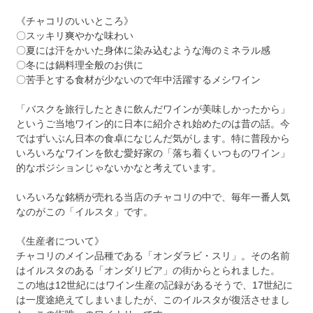
《チャコリのいいところ》
〇スッキリ爽やかな味わい
〇夏には汗をかいた身体に染み込むような海のミネラル感
〇冬には鍋料理全般のお供に
〇苦手とする食材が少ないので年中活躍するメシワイン
「バスクを旅行したときに飲んだワインが美味しかったから」
というご当地ワイン的に日本に紹介され始めたのは昔の話。今
ではずいぶん日本の食卓になじんだ気がします。特に普段から
いろいろなワインを飲む愛好家の「落ち着くいつものワイン」
的なポジションじゃないかなと考えています。
いろいろな銘柄が売れる当店のチャコリの中で、毎年一番人気
なのがこの「イルスタ」です。
《生産者について》
チャコリのメイン品種である「オンダラビ・スリ」。その名前
はイルスタのある「オンダリビア」の街からとられました。
この地は12世紀にはワイン生産の記録があるそうで、17世紀に
は一度途絶えてしまいましたが、このイルスタが復活させまし