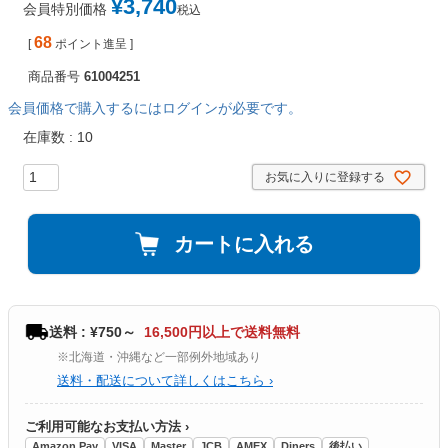
¥
3,740
会員特別価格
税込
68
[
ポイント進呈 ]
商品番号
61004251
会員価格で購入するにはログインが必要です。
在庫数
10
お気に入りに登録する
カートに入れる
送料 : ¥750～
16,500円以上で送料無料
※北海道・沖縄など一部例外地域あり
送料・配送について詳しくはこちら ›
ご利用可能なお支払い方法 ›
Amazon Pay
VISA
Master
JCB
AMEX
Diners
後払い