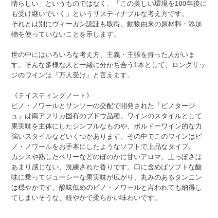
晴らしい」というものではなく、「この美しい環境を100年後に
も受け継いでいく」というサスティナブルな考え方です。
それとは別にヴィーガン認証も取得。動物由来の原材料・添加
物を使っていないことを示します。
世の中にはいろいろな考え方、主義・主張を持った人がいま
す。そんな多様な人と一緒に分かち合う1本として、ロングリッ
ジのワインは『万人受け』と言えます。
《テイスティングノート》
ピノ・ノワールとサンソーの交配で開発された「ピノタージ
ュ」は南アフリカ固有のブドウ品種。ワインのスタイルとして
果実味を主体にしたシンプルなものや、ボルドーワイン的な力
強いスタイルなどいくつかあります。その中でこのワインはピ
ノ・ノワールをお手本にしたようなソフトで上品なタイプ。
カシスや熟したベリーなどのほのかに甘いアロマ。土っぽさは
あまり感じない、洗練された香りです。口に含めばソフトな酸
味に乗ってジューシーな果実味が広がり、丸みのあるタンニン
は穏やかです。酸味低めのピノ・ノワールと言われても納得し
てしまいそうな、軽やかで柔らかい味わいです。