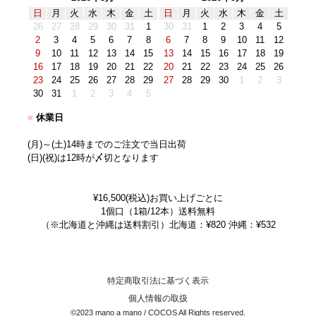
日
月
火
水
木
金
土
日
月
火
水
木
金
土
26
27
28
29
30
31
1
30
31
1
2
3
4
5
2
3
4
5
6
7
8
6
7
8
9
10
11
12
9
10
11
12
13
14
15
13
14
15
16
17
18
19
16
17
18
19
20
21
22
20
21
22
23
24
25
26
23
24
25
26
27
28
29
27
28
29
30
1
2
3
30
31
1
2
3
4
5
■
休業日
(月)～(土)14時までのご注文で当日出荷
(日)(祝)は12時が〆切となります
¥16,500(税込)お買い上げごとに
1個口（1箱/12本）送料無料
（※北海道と沖縄は送料割引）北海道：¥820 沖縄：¥532
特定商取引法に基づく表示
個人情報の取扱
©2023 mano a mano / COCOS All Rights reserved.