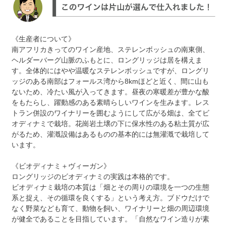
《生産者について》
南アフリカきってのワイン産地、ステレンボッシュの南東側、
ヘルダーバーグ山脈のふもとに、ロングリッジは居を構えま
す。全体的にはやや温暖なステレンボッシュですが、ロングリ
ッジのある南部はフォールス湾から8kmほどと近く、間に山も
ないため、冷たい風が入ってきます。昼夜の寒暖差が豊かな酸
をもたらし、躍動感のある素晴らしいワインを生みます。レス
トラン併設のワイナリーを囲むようにして広がる畑は、全てビ
オディナミで栽培。花崗岩土壌の下に保水性のある粘土質が広
がるため、灌漑設備はあるものの基本的には無灌漑で栽培して
います。
《ビオディナミ＋ヴィーガン》
ロングリッジのビオディナミの実践は本格的です。
ビオディナミ栽培の本質は「畑とその周りの環境を一つの生態
系と捉え、その循環を良くする」という考え方。ブドウだけで
なく野菜なども育て、動物を飼い、ワイナリーと畑の周辺環境
が健全であることを目指しています。「自然なワイン造りが素