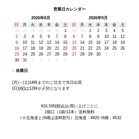
営業日カレンダー
2026年8月
2026年9月
日
月
火
水
木
金
土
日
月
火
水
木
金
土
26
27
28
29
30
31
1
30
31
1
2
3
4
5
2
3
4
5
6
7
8
6
7
8
9
10
11
12
9
10
11
12
13
14
15
13
14
15
16
17
18
19
16
17
18
19
20
21
22
20
21
22
23
24
25
26
23
24
25
26
27
28
29
27
28
29
30
1
2
3
30
31
1
2
3
4
5
■
休業日
(月)～(土)14時までのご注文で当日出荷
(日)(祝)は12時が〆切となります
¥16,500(税込)お買い上げごとに
1個口（1箱/12本）送料無料
（※北海道と沖縄は送料割引）北海道：¥820 沖縄：¥532