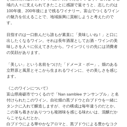
域の人々に支えられてきたことに感謝で返そうと、志したのは
100年後、200年後にまで残るワイナリー。富山でつくるワイン
の魅力を伝えることで、地域振興に貢献しようと考えたので
す。
目指すのは一口飲んだら誰もが素直に「美味しいね！」と口に
出したくなるワイン。それは長年酒屋としてお酒・ワインの美
味しさを人々に伝えてきたから。ワインづくりの先には消費者
の笑顔があります。
「美しい」という名前をつけた「ドメーヌ・ボー」。畑のある
立野原と風景とそこから生まれるワインに、その美しさを感じ
ます。
《このワインについて》
富山県南砺市でつくるので「Nan samblee ナンサンブル」と名
付けられたこのワイン。自社畑の黒ブドウと白ブドウを一緒に
タンクに入れて醸造しますが、その構成は毎年違うのだとか。
この落ち着きがありつつも複雑味を感じる味わいは、混醸だか
らこそなんだとか。
白ブドウによる華やかなアロマと、黒ブドウによる豊かなコク