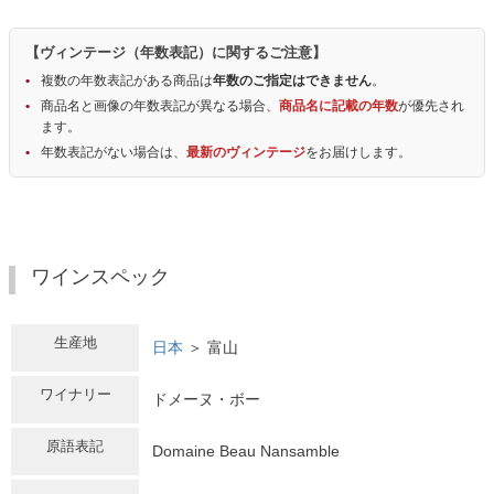
【ヴィンテージ（年数表記）に関するご注意】
複数の年数表記がある商品は
年数のご指定はできません
。
商品名と画像の年数表記が異なる場合、
商品名に記載の年数
が優先され
ます。
年数表記がない場合は、
最新のヴィンテージ
をお届けします。
ワインスペック
生産地
日本
＞ 富山
ワイナリー
ドメーヌ・ボー
原語表記
Domaine Beau Nansamble