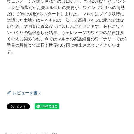
ヴェレノージが設立されたのは1984年。当時20歳だったアンジ
ェラと25歳だった夫エルコレの夫妻が、ワインづくりへの情熱
だけで9haの畑からスタートしました。 マルケはブドウ栽培に
は適した土地ではあるものの、決して高級ワインの産地ではな
いため、黎明期は資金繰りに苦しんだといいます。必死にワイ
ンづくりの勉強をした結果、ヴェレノージのワインの品質は多
くの人に認められ、今ではマルケの家族経営のワイナリーでは2
番目の規模まで成長！世界48か国に輸出されているといいま
す。
レビューを書く