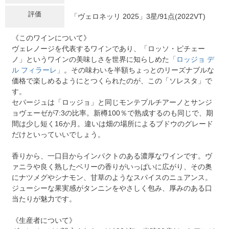
評価
「ヴェロネッリ 2025」3星/91点(2022VT)
《このワインについて》
ヴェレノージを代表するワインであり、「ロッソ・ピチェー
ノ」というワインの美味しさを世界に知らしめた
「ロッジョ デ
ル フィラーレ」
。その味わいを半額ちょっとのリーズナブルな
価格で楽しめるようにとつくられたのが、この「ソレスタ」で
す。
セパージュは「ロッジョ」と同じモンテプルチアーノとサンジ
ョヴェーゼが7:3の比率。新樽100％で熟成するのも同じで、期
間は少し短く16か月。違いは畑の場所によるブドウのグレード
だけといっていいでしょう。
香りから、一口目からインパクトのある濃厚なワインです。ヴ
ァニラや良く熟したベリーの香りがいっぱいに広がり、その奥
にナツメグやシナモン、甘草のようなスパイスのニュアンス。
ジューシーな果実感がタンニンをやさしく包み、厚みのある口
当たりが魅力です。
《生産者について》