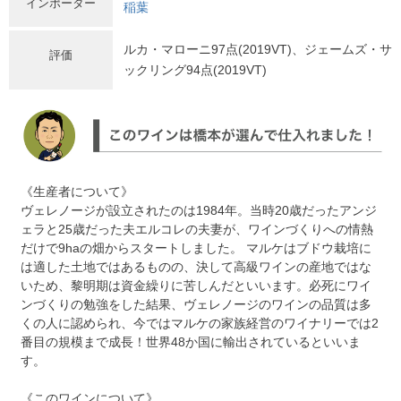
インポーター
稲葉
ルカ・マローニ97点(2019VT)、ジェームズ・サ
評価
ックリング94点(2019VT)
《生産者について》
ヴェレノージが設立されたのは1984年。当時20歳だったアンジ
ェラと25歳だった夫エルコレの夫妻が、ワインづくりへの情熱
だけで9haの畑からスタートしました。 マルケはブドウ栽培に
は適した土地ではあるものの、決して高級ワインの産地ではな
いため、黎明期は資金繰りに苦しんだといいます。必死にワイ
ンづくりの勉強をした結果、ヴェレノージのワインの品質は多
くの人に認められ、今ではマルケの家族経営のワイナリーでは2
番目の規模まで成長！世界48か国に輸出されているといいま
す。
《このワインについて》