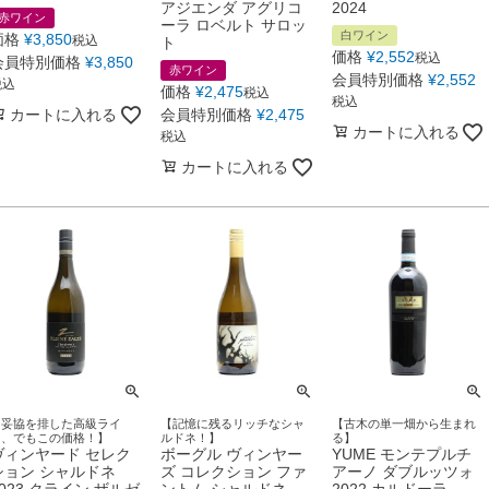
アジエンダ アグリコ
2024
赤ワイン
ーラ ロベルト サロッ
白ワイン
価格
¥
3,850
税込
ト
価格
¥
2,552
税込
会員特別価格
¥
3,850
赤ワイン
会員特別価格
¥
2,552
税込
価格
¥
2,475
税込
税込
カートに入れる
会員特別価格
¥
2,475
カートに入れる
税込
カートに入れる
【妥協を排した高級ライ
【記憶に残るリッチなシャ
【古木の単一畑から生まれ
ン、でもこの価格！】
ルドネ！】
る】
ヴィンヤード セレク
ボーグル ヴィンヤー
YUME モンテプルチ
ション シャルドネ
ズ コレクション ファ
アーノ ダブルッツォ
2023 クライン ザルゼ
ントム シャルドネ
2022 カルドーラ