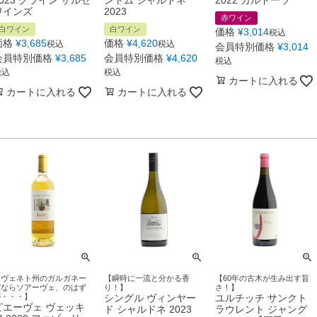
ワインズ
2023
赤ワイン
白ワイン
白ワイン
価格
¥
3,014
税込
価格
¥
3,685
価格
¥
4,620
税込
税込
会員特別価格
¥
3,014
会員特別価格
¥
3,685
会員特別価格
¥
4,620
税込
税込
税込
カートに入れる
カートに入れる
カートに入れる
【ヴェネト州のガルガネー
【瞬時に一流と分かる香
【60年の古木が生み出す旨
ガならソアーヴェ、のはず
り！】
さ！】
が・・・】
シングル ヴィンヤー
ユルチッチ サンクト
ピエーヴェ ヴェッキ
ド シャルドネ 2023
ラウレント ジャング