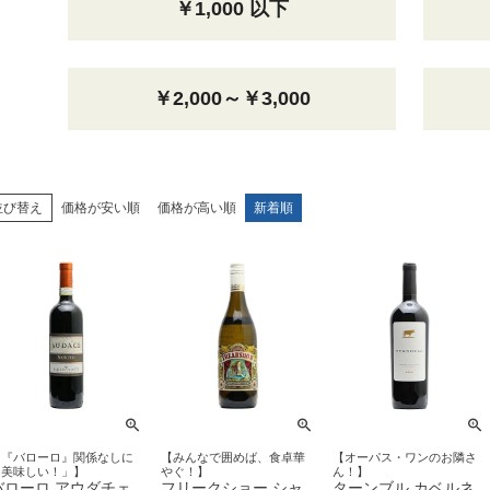
￥1,000 以下
￥2,000～￥3,000
並び替え
価格が安い順
価格が高い順
新着順
【『バローロ』関係なしに
【みんなで囲めば、食卓華
【オーパス・ワンのお隣さ
「美味しい！」】
やぐ！】
ん！】
バローロ アウダチェ
フリークショー シャ
ターンブル カベルネ