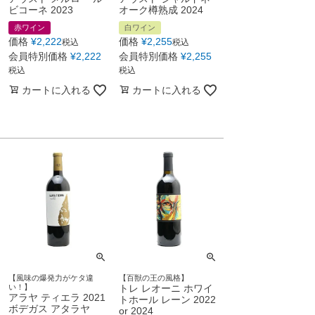
ビコーネ 2023
オーク樽熟成 2024
赤ワイン
白ワイン
価格
¥
2,222
価格
¥
2,255
税込
税込
会員特別価格
¥
2,222
会員特別価格
¥
2,255
税込
税込
カートに入れる
カートに入れる
【風味の爆発力がケタ違
【百獣の王の風格】
い！】
トレ レオーニ ホワイ
アラヤ ティエラ 2021
トホール レーン 2022
ボデガス アタラヤ
or 2024