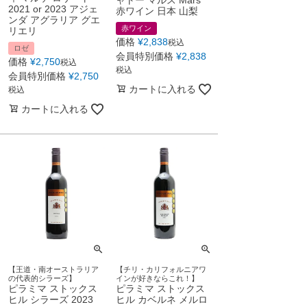
2021 or 2023 アジェ
赤ワイン 日本 山梨
ンダ アグラリア グエ
赤ワイン
リエリ
価格
¥
2,838
税込
ロゼ
会員特別価格
¥
2,838
価格
¥
2,750
税込
税込
会員特別価格
¥
2,750
カートに入れる
税込
カートに入れる
【王道・南オーストラリア
【チリ・カリフォルニアワ
の代表的シラーズ】
インが好きならこれ！】
ピラミマ ストックス
ピラミマ ストックス
ヒル シラーズ 2023
ヒル カベルネ メルロ