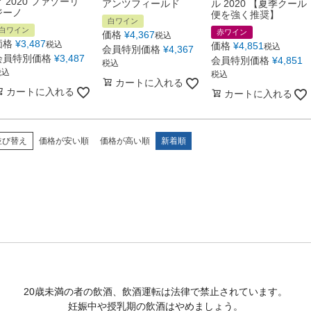
ア 2020 ファゾーリ
アンツフィールド
ル 2020 【夏季クール
ジーノ
便を強く推奨】
白ワイン
白ワイン
赤ワイン
価格
¥
4,367
税込
価格
¥
3,487
税込
価格
¥
4,851
税込
会員特別価格
¥
4,367
会員特別価格
¥
3,487
会員特別価格
¥
4,851
税込
税込
税込
カートに入れる
カートに入れる
カートに入れる
並び替え
価格が安い順
価格が高い順
新着順
20歳未満の者の飲酒、飲酒運転は法律で禁止されています。
妊娠中や授乳期の飲酒はやめましょう。