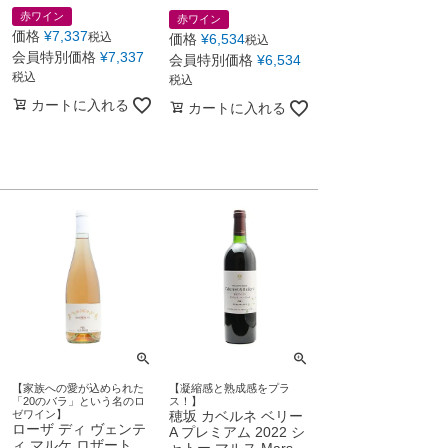
赤ワイン
赤ワイン
価格
¥
7,337
税込
価格
¥
6,534
税込
会員特別価格
¥
7,337
会員特別価格
¥
6,534
税込
税込
カートに入れる
カートに入れる
【家族への愛が込められた
【凝縮感と熟成感をプラ
「20のバラ」という名のロ
ス！】
ゼワイン】
穂坂 カベルネ ベリー
ローザ ディ ヴェンテ
A プレミアム 2022 シ
ィ マルケ ロザート
ャトー マルス Mars