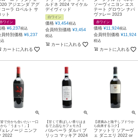
2020 アジエンダ アグ
ルドネ 2024 マイケル
ソーヴィニヨン エス
リコーラ ロベルト サ
デイヴィッド
テート グロウン ナパ
ロット
ヴァレー 2023
白ワイン
赤ワイン
赤ワイン
価格
¥
3,454
税込
価格
¥
6,237
価格
¥
11,924
税込
税込
会員特別価格
¥
3,454
会員特別価格
¥
6,237
会員特別価格
¥
11,924
税込
税込
税込
カートに入れる
カートに入れる
カートに入れる
【皆で分かち合いたい 一口
【甘くて香ばしい香りはま
【遅摘みと陰干しブドウか
目から「うまっ！」】
るで上品なカフェモカ】
ら由来するコク】
ヴェレノージ ニンフ
バルベーラ ダルバ ブ
ファットリ ソアーヴ
 2022
リッコ マッキア 2024
ェ ダニエリ 2022 or