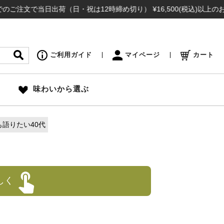
文で当日出荷（日・祝は12時締め切り） ¥16,500(税込)以上のお買い
ご利用ガイド
マイページ
カート
味わいから選ぶ
語りたい40代
しく