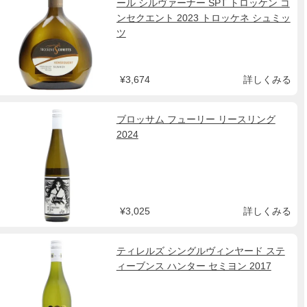
ール シルヴァーナー SPT トロッケン コ
ンセクエント 2023 トロッケネ シュミッ
ツ
¥3,674
詳しくみる
ブロッサム フューリー リースリング
2024
¥3,025
詳しくみる
ティレルズ シングルヴィンヤード ステ
ィーブンス ハンター セミヨン 2017