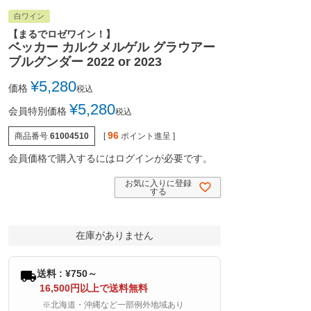
白ワイン
【まるでロゼワイン！】
ベッカー カルクメルゲル グラウアー
ブルグンダー 2022 or 2023
¥
5,280
価格
税込
¥
5,280
会員特別価格
税込
96
商品番号
61004510
[
ポイント進呈 ]
会員価格で購入するにはログインが必要です。
お気に入りに登録
する
在庫がありません
送料 : ¥750～
16,500円以上で送料無料
※北海道・沖縄など一部例外地域あり