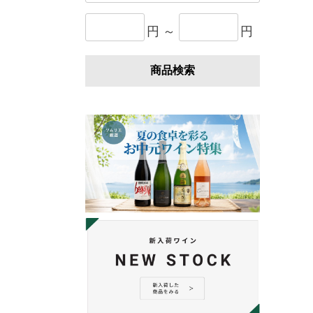
円 ～
円
商品検索