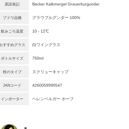
Becker Kalkmergel Grauerburgunder
原語表記
グラウブルグンダー
100%
ブドウ品種
10 - 12℃
飲みごろ温度
白ワイングラス
おすすめグラス
750ml
ボトルサイズ
スクリューキャップ
栓のタイプ
4260059990547
JANコード
ヘレンベルガー ホーフ
インポーター