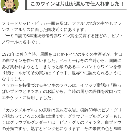
フリードリッヒ・ビッカー醸造所は、ファルツ地方の中でもフラ
ンス・アルザスに面した国境近くにあります。
ゴーミヨ誌で8年連続最優秀赤ワイン賞を受賞するほどの、ピノ・
ノワールの名手です。
1973年に独立当時、周囲をはじめドイツの多くの生産者が、甘口
の白ワインを作っていました。ベッカーはその当時から、周囲に
あざ笑われようとも、きりっと酸のあるエレガントなワインを作
り続け、やがてその実力はドイツ中、世界中に認められるように
なりました。
ベッカーを特徴づけるキツネのラベルは、イソップ童話の「酸っ
ぱいブドウとキツネ」のお話から。当時の周りの評価を皮肉って
エチケットに採用しました。
「カルクメルゲル」の意味は泥灰石灰岩。樹齢50年のピノ・グリ
が植わっているこの畑の土壌です。グラウアーブルグンダーもし
くはグラウブルグンダーとは、ピノ・グリのドイツ名。白ブドウ
の分類ですが、熟すとピンク色になります。その果皮の色と風味