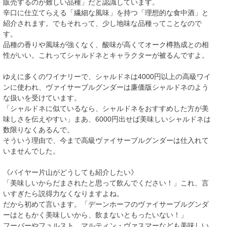
販売するのが難しい品種」だと認識しています。
辛口に仕立てらえる「繊細な風味」を持つ「理想的な食中酒」と
紹介されます。でもそれって、少し地味な品種ってことなので
す。
品種の香りや風味が強くなく、酸味が高くてオーク樽熟成との相
性がいい。これってシャルドネとキャラクターが被るんですよ。
ゆえに多くのワイナリーで、シャルドネは4000円以上の高級ワイ
ンに使われ、ヴァイサーブルグンダーは廉価版シャルドネのよう
な扱いを受けています。
「シャルドネに似ているなら、シャルドネをおすすめした方が美
味しさを伝えやすい」まあ、6000円出せば美味しいシャルドネは
数限りなくあるんで。
そういう理由で、今まで高級ヴァイサーブルグンダーは仕入れて
いませんでした。
《バイヤー片山がどうしても紹介したい》
「美味しいからだまされたと思って飲んでください！」これ、言
いすぎたら説得力なくなりますよね。
だから初めて言います。「デーンホーフのヴァイサーブルグンダ
ーはともかく美味しいから、飲まないともったいない！」
フーバーやフュルスト、マルティン・ヴァスマーなども美味しい