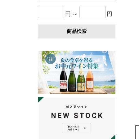
円 ～
円
商品検索