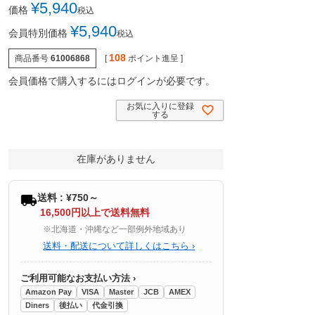
¥
5,940
価格
税込
¥
5,940
会員特別価格
税込
108
商品番号
61006868
[
ポイント進呈 ]
会員価格で購入するにはログインが必要です。
お気に入りに登録
する
在庫がありません
送料 : ¥750～
16,500円以上で送料無料
※北海道・沖縄など一部例外地域あり
送料・配送について詳しくはこちら ›
ご利用可能なお支払い方法 ›
Amazon Pay
VISA
Master
JCB
AMEX
Diners
後払い
代金引換