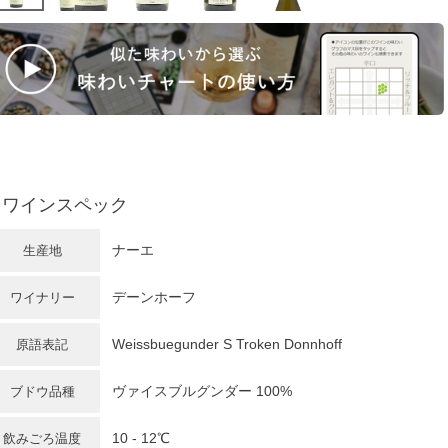
ワインスペック
ナーエ
生産地
デーンホーフ
ワイナリー
Weissbuegunder S Troken Donnhoff
原語表記
ヴァイスブルグンダー 100%
ブドウ品種
10 - 12℃
飲みごろ温度