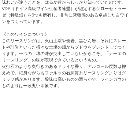
味わいが違うことを、はるか昔からしっかり知っていたのです。
VDP（ドイツ高級ワイン生産者連盟）が認定するグローセ・ラー
ゼ（特級畑）を9つも所有し、非常に緊張感のある卓越した白ワイ
ンをつくっています。
《このワインについて》
このリースリングは、火山土壌や斑岩、黒ひん岩、それにスレー
トや珪岩といった様々な土壌の畑からブドウをブレンドしてつく
ります。一つの土壌の味が突出していないからこそ、「ナーエの
リースリング」の味が表現できているというもの。
火打石のような奥行きのあるドライな香り。アルコール度数は抑
えめで、細身ながらもファルツの石灰質系リースリングよりはグ
リップ感があります。酸味は高いものの滑らかで、ラインガウの
ものよりは一段丸い印象です。