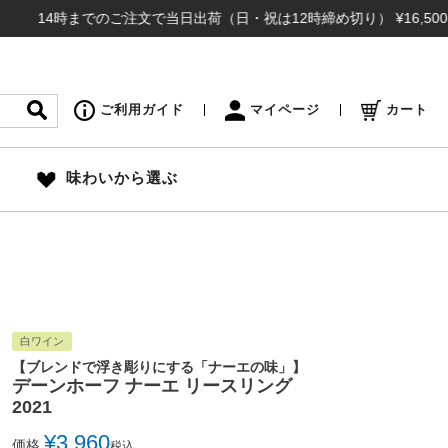
4時までのご注文で当日出荷（日・祝は12時締め切り） ¥16,500(税込
ご利用ガイド
マイページ
カート
味わいから選ぶ
白ワイン
【ブレンドで浮き彫りにする「ナーエの味」】
デーンホーフ ナーエ リースリング
2021
¥
3,960
価格
税込