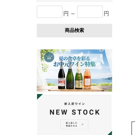
円 ～
円
商品検索