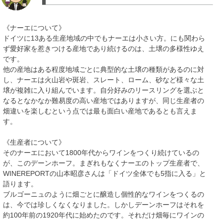
《ナーエについて》
ドイツに13ある生産地域の中でもナーエは小さい方。にも関わら
ず愛好家を惹きつける産地であり続けるのは、土壌の多様性ゆえ
です。
他の産地はある程度地域ごとに典型的な土壌の種類があるのに対
し、ナーエは火山岩や斑岩、スレート、ローム、砂など様々な土
壌が複雑に入り組んでいます。自分好みのリースリングを選ぶと
なるとなかなか難易度の高い産地ではありますが、同じ生産者の
畑違いを楽しむという点では最も面白い産地であるとも言えま
す。
《生産者について》
そのナーエにおいて1800年代からワインをつくり続けているの
が、このデーンホーフ。まぎれもなくナーエのトップ生産者で、
WINEREPORTの山本昭彦さんは「ドイツ全体でも5指に入る」と
語ります。
ブルゴーニュのように畑ごとに醸造し個性的なワインをつくるの
は、今では珍しくなくなりました。しかしデーンホーフはそれを
約100年前の1920年代に始めたのです。それだけ畑毎にワインの