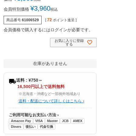
¥
3,960
会員特別価格
税込
72
商品番号
61006529
[
ポイント進呈 ]
会員価格で購入するにはログインが必要です。
お気に入りに登録
する
在庫がありません
送料 : ¥750～
16,500円以上で送料無料
※北海道・沖縄など一部例外地域あり
送料・配送について詳しくはこちら ›
ご利用可能なお支払い方法 ›
Amazon Pay
VISA
Master
JCB
AMEX
Diners
後払い
代金引換