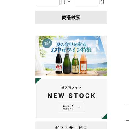
円 ～
円
商品検索