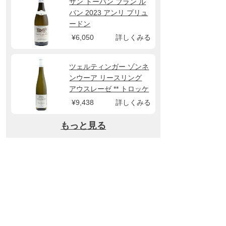
サン トーバン ブラン ル
バン 2023 アンリ プリュ
ードン
¥6,050
詳しくみる
ツェルティンガー ゾンネ
ンウーア リースリング
アウスレーゼ ** トロッケ
ン 2022 マーカス モリト
¥9,438
詳しくみる
ール
もっと見る