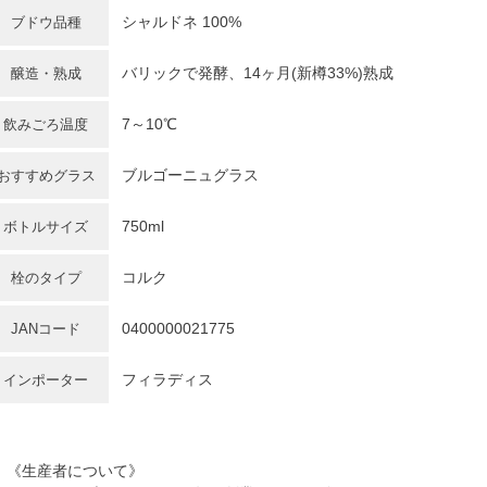
シャルドネ 100%
ブドウ品種
バリックで発酵、14ヶ月(新樽33%)熟成
醸造・熟成
7～10℃
飲みごろ温度
ブルゴーニュグラス
おすすめグラス
750ml
ボトルサイズ
コルク
栓のタイプ
0400000021775
JANコード
フィラディス
インポーター
《生産者について》