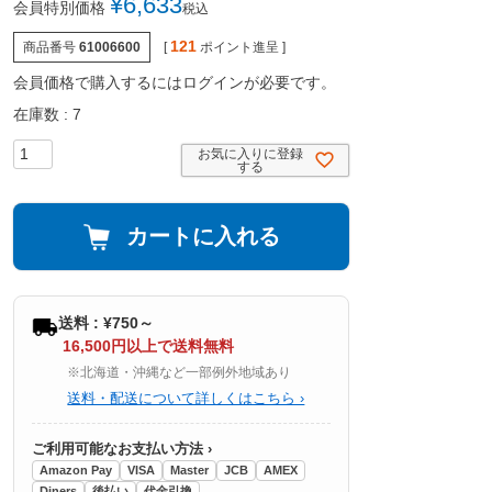
¥
6,633
会員特別価格
税込
121
商品番号
61006600
[
ポイント進呈 ]
会員価格で購入するにはログインが必要です。
在庫数
7
お気に入りに登録
する
カートに入れる
送料 : ¥750～
16,500円以上で送料無料
※北海道・沖縄など一部例外地域あり
送料・配送について詳しくはこちら ›
ご利用可能なお支払い方法 ›
Amazon Pay
VISA
Master
JCB
AMEX
Diners
後払い
代金引換