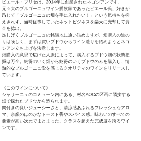
ピエール・ブリセは、2014年に創業されたネゴシアンです。
元々大のブルゴーニュワイン愛飲家であったピエール氏。好きが
昂じて「ブルゴーニュの畑を手に入れたい！」という気持ちを抑
えきれず、当時従事していたネットビジネスを楽天に売却して資
金を捻出。
足しげくブルゴーニュの銘醸地に通い詰めますが、畑購入の道の
りは険しく、まずは買いブドウからワイン造りを始めようとネゴ
シアン立ち上げを決意します。
畑購入の意思で広げた人脈によって、購入するブドウ畑の状態把
握は万全。納得のいく畑から納得のいくブドウのみを購入し、情
熱的なブルゴーニュ愛を感じるクオリティのワインをリリースし
ています。
《このワインについて》
シャサーニュのコミューン内にある、村名AOCの区画に隣接する
畑で採れたブドウから造られます。
肉付きの良いジューシーさと、清涼感あふれるフレッシュなアロ
マ、余韻のほのかなトースト香やスパイス感。味わいのすべての
要素が高い次元でまとまった、クラスを超えた完成度を誇るワイ
ンです。