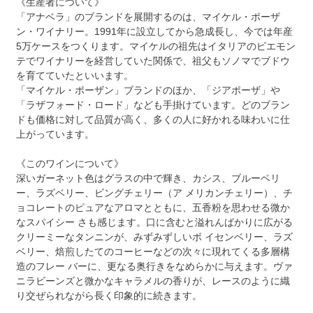
《生産者について》
「アナベラ」のブランドを展開するのは、マイケル・ポーザ
ン・ワイナリー。1991年に設立してから急成長し、今では年産
5万ケースをつくります。マイケルの祖先はイタリアのピエモン
テでワイナリーを経営していた関係で、祖父もソノマでブドウ
を育てていたといいます。
「マイケル・ポーザン」ブランドのほか、「ジアポーザ」や
「ラザフォード・ロード」なども手掛けています。どのブラン
ドも価格に対して品質が高く、多くの人に好かれる味わいに仕
上がっています。
《このワインについて》
深いガーネット色はグラスの中で輝き、カシス、ブルーベリ
ー、ラズベリー、ビングチェリー（ア メリカンチェリー）、チ
ョコレートのピュアなアロマとともに、五香粉を思わせる微か
なスパイシー さも感じます。口に含むと溢れんばかりに広がる
クリーミーなタンニンが、みずみずしいボ イセンベリー、ラズ
ベリー、焙煎したてのコーヒーなどの次々に現れてくる多層構
造のフレー バーに、更なる奥行きをなめらかに与えます。ヴァ
ニラビーンズと微かなキャラメルの香りが、レースのように織
り交ぜられながら長く印象的に続きます。