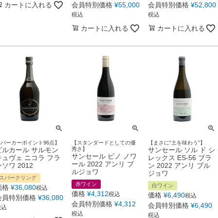
カートに入れる
会員特別価格
¥
55,000
会員特別価格
¥
52,800
税込
税込
カートに入れる
カートに入れる
【パーカーポイント96点】
【スタンダードとしての優
【まさに“土を味わう”】
ビルカール サルモン
秀さ】
サンセール ソル ド シ
サンセール ピノ ノワ
キュヴェ ニコラ フラ
レックス ES-56 ブラ
ール 2022 アンリ ブ
ソワ 2012
ン 2022 アンリ ブル
ルジョワ
ジョワ
スパークリング
赤ワイン
白ワイン
価格
¥
36,080
税込
価格
¥
4,312
税込
価格
¥
6,490
税込
会員特別価格
¥
36,080
会員特別価格
¥
4,312
会員特別価格
¥
6,490
税込
税込
税込