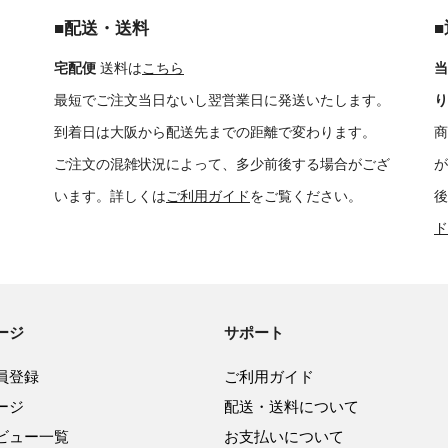
■配送・送料
宅配便
送料は
こちら
当
最短でご注文当日ないし翌営業日に発送いたします。
り
到着日は大阪から配送先までの距離で変わります。
商
ご注文の混雑状況によって、多少前後する場合がござ
が
います。詳しくは
ご利用ガイド
をご覧ください。
後
ド
ージ
サポート
員登録
ご利用ガイド
ージ
配送・送料について
ビュー一覧
お支払いについて