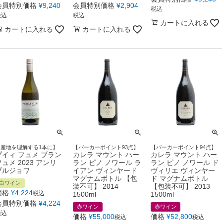
会員特別価格
¥
9,240
会員特別価格
¥
2,904
税込
税込
税込
カートに入れる
カートに入れる
カートに入れる
【産地を理解する1本に】
【パーカーポイント93点】
【パーカーポイント94点】
プイィ フュメ ブラン
カレラ マウント ハー
カレラ マウント ハー
フュメ 2023 アンリ
ラン ピノ ノワール ラ
ラン ピノ ノワール ド
ブルジョワ
イアン ヴィンヤード
ヴィリエ ヴィンヤー
マグナムボトル 【包
ド マグナムボトル
白ワイン
装不可】 2014
【包装不可】 2013
価格
¥
4,224
税込
1500ml
1500ml
会員特別価格
¥
4,224
赤ワイン
赤ワイン
税込
価格
¥
55,000
価格
¥
52,800
税込
税込