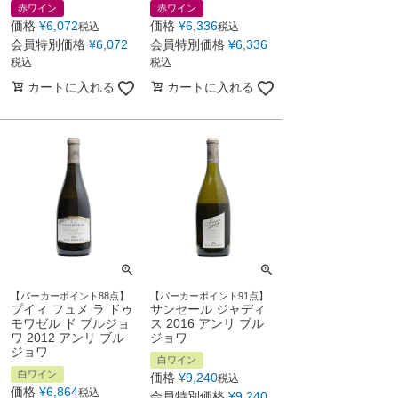
赤ワイン
赤ワイン
価格
¥
6,072
価格
¥
6,336
税込
税込
会員特別価格
¥
6,072
会員特別価格
¥
6,336
税込
税込
カートに入れる
カートに入れる
【パーカーポイント88点】
【パーカーポイント91点】
プイィ フュメ ラ ドゥ
サンセール ジャディ
モワゼル ド ブルジョ
ス 2016 アンリ ブル
ワ 2012 アンリ ブル
ジョワ
ジョワ
白ワイン
白ワイン
価格
¥
9,240
税込
価格
¥
6,864
税込
会員特別価格
¥
9,240