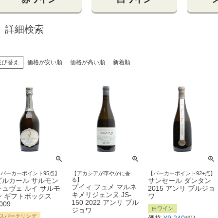
詳細検索
並び替え
価格が安い順
価格が高い順
新着順
【パーカーポイント95点】
【アカシアが華やかに香
【パーカーポイント92+点】
ビルカール サルモン
る】
サンセール ダンタン
プイィ フュメ マルネ
キュヴェ ルイ サルモ
2015 アンリ ブルジョ
キメリジェンヌ JS-
ン ギフトボックス
ワ
150 2022 アンリ ブル
009
白ワイン
ジョワ
スパークリング