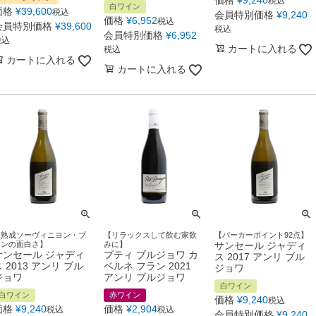
価格
¥
9,240
税込
白ワイン
価格
¥
39,600
税込
会員特別価格
¥
9,240
価格
¥
6,952
税込
会員特別価格
¥
39,600
税込
会員特別価格
¥
6,952
税込
カートに入れる
税込
カートに入れる
カートに入れる
【熟成ソーヴィニヨン・ブ
【リラックスして飲む家飲
【パーカーポイント92点】
ランの面白さ】
みに】
サンセール ジャディ
サンセール ジャディ
プティ ブルジョワ カ
ス 2017 アンリ ブル
 2013 アンリ ブル
ベルネ フラン 2021
ジョワ
ジョワ
アンリ ブルジョワ
白ワイン
白ワイン
赤ワイン
価格
¥
9,240
税込
価格
¥
9,240
価格
¥
2,904
税込
税込
会員特別価格
¥
9,240