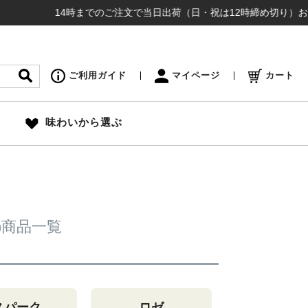
14時までのご注文で当日出荷（日・祝は12時締め切り）お盆も通
ご利用ガイド
マイページ
カート
味わいから選ぶ
 )商品一覧
スパーク
ロゼ