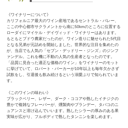
《ワイナリーについて》
カリフォルニア最大のワイン産地であるセントラル・バレー、
ここの中心都市サクラメントから南に50kmのところに位置する
ローダイにマイケル・デイヴィッド・ワイナリーはあります。
もともとブドウ農家だったのが、ワイン造りに魅せられた5代目
となる兄弟が元詰めを開始しました。世界的な注目を集めたの
が、当店でも人気の「セブン・デッドリー・ジンズ」のジンフ
ァンデル。これを機に不動の人気の生産者となったのです。
「品質に見合った適正な価格のワイン」をワイナリーのモット
に挙げていて、ロバート・パーカーが10年以上も毎年欠かさず
試飲をし、引退後も飲み続けるという溺愛ぶりで知られていま
す。
《このワインの味わい》
ブラックベリー、レザー、ダーク・ココアや熟したイチジクの
豊かで複雑なフレーバーが、燻製肉やブランデー、タバコのニ
ュアンスと溶け込んでいいます。熟したシラーの厚みのある果
実味が広がり、フルボディで熟したタンニンを楽しめます。