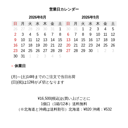
営業日カレンダー
2026年8月
2026年9月
日
月
火
水
木
金
土
日
月
火
水
木
金
土
26
27
28
29
30
31
1
30
31
1
2
3
4
5
2
3
4
5
6
7
8
6
7
8
9
10
11
12
9
10
11
12
13
14
15
13
14
15
16
17
18
19
16
17
18
19
20
21
22
20
21
22
23
24
25
26
23
24
25
26
27
28
29
27
28
29
30
1
2
3
30
31
1
2
3
4
5
■
休業日
(月)～(土)14時までのご注文で当日出荷
(日)(祝)は12時が〆切となります
¥16,500(税込)お買い上げごとに
1個口（1箱/12本）送料無料
（※北海道と沖縄は送料割引）北海道：¥820 沖縄：¥532