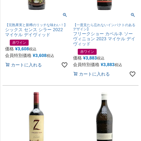
【完熟果実と新樽のリッチな味わい！】
【一度見たら忘れないインパクトのある
シックス センス シラー 2022
デザイン】
フリークショー カベルネ ソー
マイケル デイヴィッド
ヴィニョン 2023 マイケル デイ
赤ワイン
ヴィッド
価格
¥
3,608
税込
赤ワイン
会員特別価格
¥
3,608
税込
価格
¥
3,883
税込
会員特別価格
¥
3,883
カートに入れる
税込
カートに入れる