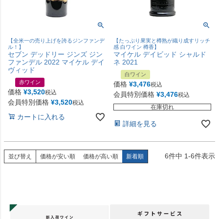
【全米一の売り上げを誇るジンファンデ
【たっぷり果実と樽熟が織り成すリッチ
ル！】
感 白ワイン 樽香】
セブン デッドリー ジンズ ジン
マイケル デイビッド シャルド
ファンデル 2022 マイケル デイ
ネ 2021
ヴィッド
白ワイン
赤ワイン
価格
¥
3,476
税込
価格
¥
3,520
税込
会員特別価格
¥
3,476
税込
会員特別価格
¥
3,520
税込
在庫切れ
カートに入れる
詳細を見る
6
件中
1
-
6
件表示
並び替え
価格が安い順
価格が高い順
新着順