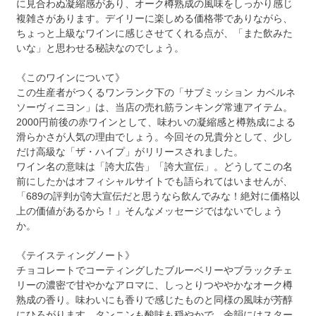
に見合わぬ凝縮感があり、オーク樽熟成の風味をしっかり感じ
複雑さがあります。デイリーに楽しめる価格帯でありながら、
ちょっと上級なワインに感じさせてくれる点が、「また飲みた
いな」と思わせる秘訣なのでしょう。
《このワインについて》
この生産者がつくるワンランク下の「サブミッション カベルネ
ソーヴィニヨン」は、当店の売れ筋ランキング常連アイテム。
2000円前後の赤ワインとして、味わいの凝縮感と樽熟成による
滑らかさが人気の理由でしょう。今回その兄貴分として、少し
だけ高級な「ザ・ハイプ」がリリースされました。
ワイン名の意味は「誇大広告」「誇大宣伝」。どうしてこの名
前にしたかはオフィシャルサイトでも語られてはいませんが、
「689の評判が誇大宣伝だと思うなら飲んでみな！絶対に価格以
上の価値があるから！」そんなメッセージではないでしょう
か。
《テイスティングノート》
チョコレートでコーティングしたブルーベリーやブラックチェ
リーの濃密で甘やかなアロマに、しっとりつややかなオーク樽
熟成の香り。味わいにも香りで感じたものと同様の風味が芳醇
にひろがります。タンニンも酸味も穏やかで、余韻にはスター