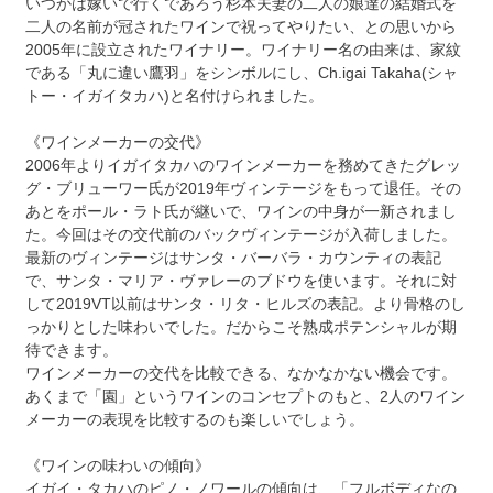
いつかは嫁いで行くであろう杉本夫妻の二人の娘達の結婚式を
二人の名前が冠されたワインで祝ってやりたい、との思いから
2005年に設立されたワイナリー。ワイナリー名の由来は、家紋
である「丸に違い鷹羽」をシンボルにし、Ch.igai Takaha(シャ
トー・イガイタカハ)と名付けられました。
《ワインメーカーの交代》
2006年よりイガイタカハのワインメーカーを務めてきたグレッ
グ・ブリューワー氏が2019年ヴィンテージをもって退任。その
あとをポール・ラト氏が継いで、ワインの中身が一新されまし
た。今回はその交代前のバックヴィンテージが入荷しました。
最新のヴィンテージはサンタ・バーバラ・カウンティの表記
で、サンタ・マリア・ヴァレーのブドウを使います。それに対
して2019VT以前はサンタ・リタ・ヒルズの表記。より骨格のし
っかりとした味わいでした。だからこそ熟成ポテンシャルが期
待できます。
ワインメーカーの交代を比較できる、なかなかない機会です。
あくまで「園」というワインのコンセプトのもと、2人のワイン
メーカーの表現を比較するのも楽しいでしょう。
《ワインの味わいの傾向》
イガイ・タカハのピノ・ノワールの傾向は、「フルボディなの