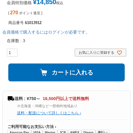
¥
14,850
会員特別価格
税込
270
[
ポイント進呈 ]
商品番号
61013912
会員価格で購入するにはログインが必要です。
在庫数
3
お気に入りに登録する
カートに入れる
送料 : ¥750～
16,500円以上で送料無料
※北海道・沖縄など一部例外地域あり
送料・配送について詳しくはこちら ›
ご利用可能なお支払い方法 ›
Amazon Pay
VISA
Master
JCB
AMEX
Diners
後払い