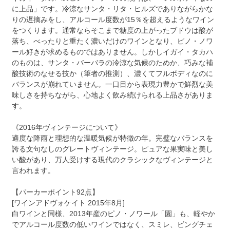
に上品」です。冷涼なサンタ・リタ・ヒルズでありながらかな
りの遅摘みをし、アルコール度数が15％を超えるようなワイン
をつくります。通常ならそこまで糖度の上がったブドウは酸が
落ち、べったりと重たく濃いだけのワインとなり、ピノ・ノワ
ール好きが求めるものではありません。しかしイガイ・タカハ
のものは、サンタ・バーバラの冷涼な気候のためか、巧みな補
酸技術のなせる技か（筆者の推測）、濃くてフルボディなのに
バランスが崩れていません。一口目から表現力豊かで鮮烈な美
味しさを持ちながら、心地よく飲み続けられる上品さがありま
す。
《2016年ヴィンテージについて》
適度な降雨と理想的な温暖気候が特徴の年。完璧なバランスを
誇る文句なしのグレートヴィンテージ。ピュアな果実味と美し
い酸があり、万人受けする現代のクラシックなヴィンテージと
言われます。
【パーカーポイント92点】
[ワインアドヴォケイト 2015年8月]
白ワインと同様、2013年産のピノ・ノワール「園」も、軽やか
でアルコール度数の低いワインではなく、スミレ、ビングチェ