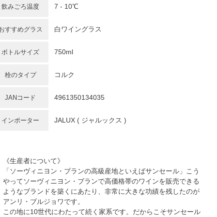
7 - 10℃
飲みごろ温度
白ワイングラス
おすすめグラス
750ml
ボトルサイズ
コルク
栓のタイプ
4961350134035
JANコード
JALUX ( ジャルックス )
インポーター
《生産者について》
「ソーヴィニヨン・ブランの高級産地といえばサンセール」こう
やってソーヴィニヨン・ブランで高価格帯のワインを販売できる
ようなブランドを築くにあたり、非常に大きな功績を残したのが
アンリ・ブルジョワです。
この地に10世代にわたって続く家系です。だからこそサンセール