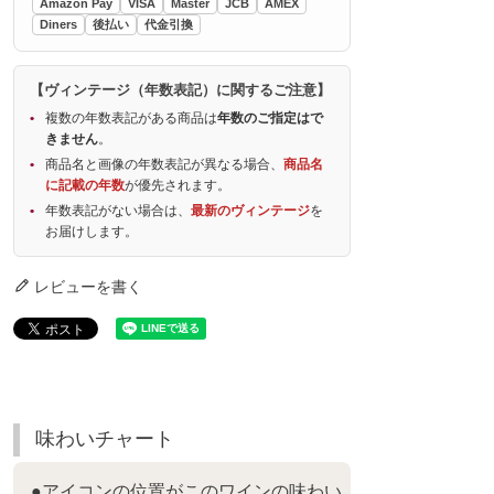
Amazon Pay
VISA
Master
JCB
AMEX
Diners
後払い
代金引換
【ヴィンテージ（年数表記）に関するご注意】
複数の年数表記がある商品は
年数のご指定はで
きません
。
商品名と画像の年数表記が異なる場合、
商品名
に記載の年数
が優先されます。
年数表記がない場合は、
最新のヴィンテージ
を
お届けします。
レビューを書く
味わいチャート
●アイコンの位置がこのワインの味わい