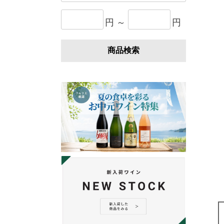
円 ～
円
商品検索