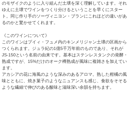
のモザイクのように入り組んだ土壌を深く理解しています。それ
ゆえに土壌でワインをつくり分けるということを早くにスター
ト。同じ作り手のソーヴィニヨン・ブランにこれほどの違いがあ
るのかと驚かせてくれます。
《このワインについて》
このワインはプイィ・フュメ内のキンメリジャン土壌の区画から
つくられます。ジュラ紀の1億5千万年前のものであり、それが
JS-150という名前の由来です。基本はステンレスタンクの発酵・
熟成ですが、15%だけのオーク樽熟成が風味に複雑さを加えてい
ます。
アカシアの花に海風のような深みのあるアロマ。熟した柑橘の風
味とともに、焼き菓子のようなニュアンスも感じ、食欲をそそる
ような繊細で伸びのある酸味と滋味深い余韻を持ちます。