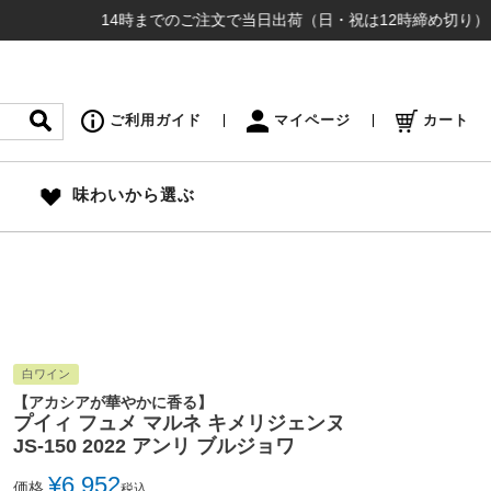
14時までのご注文で当日出荷（日・祝は12時締め切り） ¥16,5
ご利用ガイド
マイページ
カート
味わいから選ぶ
白ワイン
【アカシアが華やかに香る】
プイィ フュメ マルネ キメリジェンヌ
JS-150 2022 アンリ ブルジョワ
¥
6,952
価格
税込