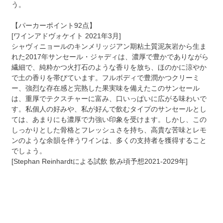
う。
【パーカーポイント92点】
[ワインアドヴォケイト 2021年3月]
シャヴィニョールのキンメリッジアン期粘土質泥灰岩から生ま
れた2017年サンセール・ジャディは、濃厚で豊かでありながら
繊細で、純粋かつ火打石のような香りを放ち、ほのかに涼やか
で土の香りを帯びています。フルボディで豊潤かつクリーミ
ー、強烈な存在感と完熟した果実味を備えたこのサンセール
は、重厚でテクスチャーに富み、口いっぱいに広がる味わいで
す。私個人の好みや、私が好んで飲むタイプのサンセールとし
ては、あまりにも濃厚で力強い印象を受けます。しかし、この
しっかりとした骨格とフレッシュさを持ち、高貴な苦味とレモ
ンのような余韻を伴うワインは、多くの支持者を獲得すること
でしょう。
[Stephan Reinhardtによる試飲 飲み頃予想2021-2029年]