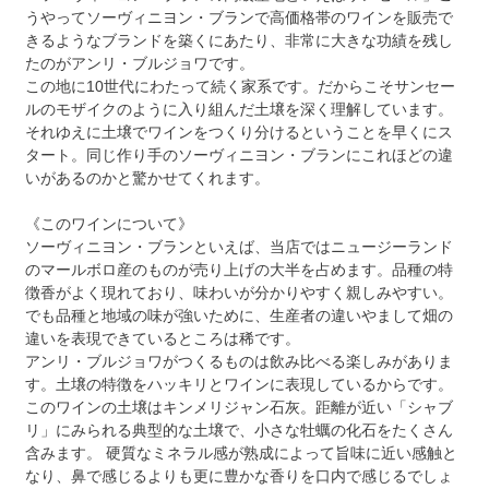
うやってソーヴィニヨン・ブランで高価格帯のワインを販売で
きるようなブランドを築くにあたり、非常に大きな功績を残し
たのがアンリ・ブルジョワです。
この地に10世代にわたって続く家系です。だからこそサンセー
ルのモザイクのように入り組んだ土壌を深く理解しています。
それゆえに土壌でワインをつくり分けるということを早くにス
タート。同じ作り手のソーヴィニヨン・ブランにこれほどの違
いがあるのかと驚かせてくれます。
《このワインについて》
ソーヴィニヨン・ブランといえば、当店ではニュージーランド
のマールボロ産のものが売り上げの大半を占めます。品種の特
徴香がよく現れており、味わいが分かりやすく親しみやすい。
でも品種と地域の味が強いために、生産者の違いやまして畑の
違いを表現できているところは稀です。
アンリ・ブルジョワがつくるものは飲み比べる楽しみがありま
す。土壌の特徴をハッキリとワインに表現しているからです。
このワインの土壌はキンメリジャン石灰。距離が近い「シャブ
リ」にみられる典型的な土壌で、小さな牡蠣の化石をたくさん
含みます。 硬質なミネラル感が熟成によって旨味に近い感触と
なり、鼻で感じるよりも更に豊かな香りを口内で感じるでしょ