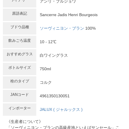
アンリ・ブルジョワ
原語表記
Sancerre Jadis Henri Bourgeois
ブドウ品種
ソーヴィニヨン・ブラン
100%
飲みごろ温度
10 - 12℃
おすすめグラス
白ワイングラス
ボトルサイズ
750ml
栓のタイプ
コルク
JANコード
4961350130051
インポーター
JALUX ( ジャルックス )
《生産者について》
「ソーヴィニヨン・ブランの高級産地といえばサンセール」こ