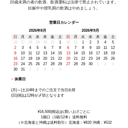
20歳未満の者の飲酒、飲酒運転は法律で禁止されています。
妊娠中や授乳期の飲酒はやめましょう。
営業日カレンダー
2026年8月
2026年9月
日
月
火
水
木
金
土
日
月
火
水
木
金
土
26
27
28
29
30
31
1
30
31
1
2
3
4
5
2
3
4
5
6
7
8
6
7
8
9
10
11
12
9
10
11
12
13
14
15
13
14
15
16
17
18
19
16
17
18
19
20
21
22
20
21
22
23
24
25
26
23
24
25
26
27
28
29
27
28
29
30
1
2
3
30
31
1
2
3
4
5
■
休業日
(月)～(土)14時までのご注文で当日出荷
(日)(祝)は12時が〆切となります
¥16,500(税込)お買い上げごとに
1個口（1箱/12本）送料無料
（※北海道と沖縄は送料割引）北海道：¥820 沖縄：¥532