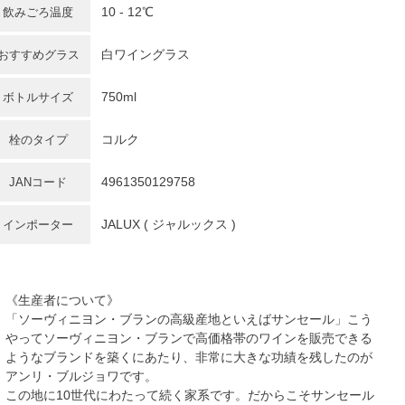
10 - 12℃
飲みごろ温度
白ワイングラス
おすすめグラス
750ml
ボトルサイズ
コルク
栓のタイプ
4961350129758
JANコード
JALUX ( ジャルックス )
インポーター
《生産者について》
「ソーヴィニヨン・ブランの高級産地といえばサンセール」こう
やってソーヴィニヨン・ブランで高価格帯のワインを販売できる
ようなブランドを築くにあたり、非常に大きな功績を残したのが
アンリ・ブルジョワです。
この地に10世代にわたって続く家系です。だからこそサンセール