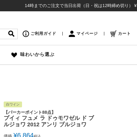
14時までのご注文で当日出荷（日・祝は12時締め切り） ¥16,50
ご利用ガイド
マイページ
カート
味わいから選ぶ
白ワイン
【パーカーポイント88点】
プイィ フュメ ラ ドゥモワゼル ド ブ
ルジョワ 2012 アンリ ブルジョワ
¥
6,864
価格
税込