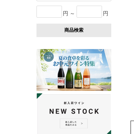
円 ～
円
商品検索