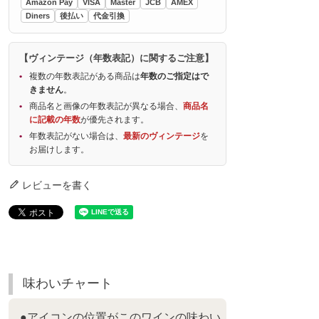
Amazon Pay
VISA
Master
JCB
AMEX
Diners
後払い
代金引換
【ヴィンテージ（年数表記）に関するご注意】
複数の年数表記がある商品は
年数のご指定はで
きません
。
商品名と画像の年数表記が異なる場合、
商品名
に記載の年数
が優先されます。
年数表記がない場合は、
最新のヴィンテージ
を
お届けします。
レビューを書く
味わいチャート
●アイコンの位置がこのワインの味わい