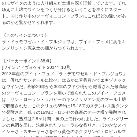
のモザイクのように入り組んだ土壌を深く理解しています。それ
ゆえに土壌でワインをつくり分けるということを早くにスター
ト。同じ作り手のソーヴィニヨン・ブランにこれほどの違いがあ
るのかと驚かせてくれます。
《このワインについて》
ラ・ドゥモワゼル・ド・ブルジョワは、プイィ・フュメにあるキ
ンメリジャン泥灰土の畑からつくられます。
【パーカーポイント88点】
[ワインアドヴォケイト 2014年10月]
2013年産のプイィ・フュメ「ラ・デモワゼル・ド・ブルジョワ」
は、優れたサンセールに比べ、はるかに芳香豊かでエキゾチック
なワインだ。樹齢20年から30年のブドウ樹から厳選された最高級
のソーヴィニヨン・ブランを用いて造られたこのプイィ・フュメ
は、サン・ローラン・ラバビーのキンメリジアン期のマール土壌
で収穫された。このクリュの85%は15-18℃のステンレス製タンク
で発酵され、残りの15%はトロンセの森産のオーク樽で発酵され
ました。熟成は7-8ヶ月間、澱の上で行われました。ライムグリー
ンの色調を呈し、洗練されたフローラルな香りと、ほのかなスパ
イシーさ・スモーキーさを伴う黄色のネクタリンやトロピカルフ