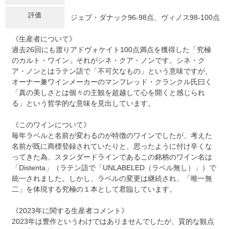
評価
ジェブ・ダナック96-98点、ヴィノス98-100点
《生産者について》
過去26回にも渡りアドヴォケイト100点満点を獲得した「究極
のカルト・ワイン」それがシネ・クア・ノンです。シネ・ク
ア・ノンとはラテン語で「不可欠なもの」という意味ですが、
オーナー兼ワインメーカーのマンフレッド・クランクル氏曰く
「真の美しさとは個々の主観を超越して心を開くと感じられ
る」という哲学的な意味を見出しています。
《このワインについて》
毎年ラベルと名前が変わるのが特徴のワインでしたが、考えた
名前が既に商標登録されていたりと、思ったように付け辛くな
ってきた為、スタンダードラインであるこの銘柄のワイン名は
「Distenta」（ラテン語で「UNLABELED（ラベル無し）」）で
統一されました。しかし、ラベルの変更は継続され、「唯一無
二」を体現する究極の１本として君臨しています。
《2023年に関する生産者コメント》
2023年は豊作というわけではありませんでしたが、質的な観点