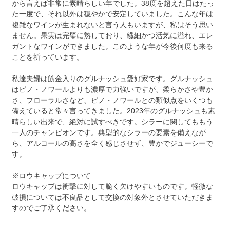
から言えば非常に素晴らしい年でした。38度を超えた日はたっ
た一度で、それ以外は穏やかで安定していました。こんな年は
複雑なワインが生まれないと言う人もいますが、私はそう思い
ません。果実は完璧に熟しており、繊細かつ活気に溢れ、エレ
ガントなワインができました。このような年が今後何度も来る
ことを祈っています。
私達夫婦は筋金入りのグルナッシュ愛好家です。グルナッシュ
はピノ・ノワールよりも濃厚で力強いですが、柔らかさや豊か
さ、フローラルさなど、ピノ・ノワールとの類似点をいくつも
備えていると常々言ってきました。2023年のグルナッシュも素
晴らしい出来で、絶対に試すべきです。シラーに関してももう
一人のチャンピオンです。典型的なシラーの要素を備えなが
ら、アルコールの高さを全く感じさせず、豊かでジューシーで
す。
※ロウキャップについて
ロウキャップは衝撃に対して脆く欠けやすいものです。軽微な
破損については不良品として交換の対象外とさせていただきま
すのでご了承ください。