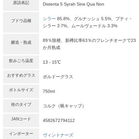
原語表記
Distenta 5 Syrah Sine Qua Non
シラー
85.8%、グルナッシュ 5.5%、プティ・
ブドウ品種
シラー 3.7%、ムールヴェードル 3.3%
89％除梗、新樽比率63％のフレンチオークで23
醸造・熟成
か月熟成
飲みごろ温度
13 - 15℃
おすすめグラス
ボルドーグラス
ボトルサイズ
750ml
栓のタイプ
コルク（蝋キャップ）
JANコード
4582672794112
インポーター
ヴィントナーズ