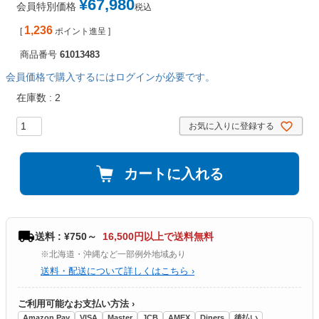
¥
67,980
会員特別価格
税込
1,236
[
ポイント進呈 ]
商品番号
61013483
会員価格で購入するにはログインが必要です。
在庫数
2
お気に入りに登録する
カートに入れる
送料 : ¥750～
16,500円以上で送料無料
※北海道・沖縄など一部例外地域あり
送料・配送について詳しくはこちら ›
ご利用可能なお支払い方法 ›
Amazon Pay
VISA
Master
JCB
AMEX
Diners
後払い