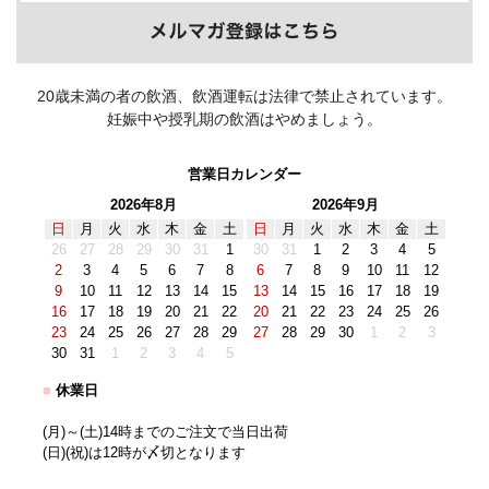
20歳未満の者の飲酒、飲酒運転は法律で禁止されています。
妊娠中や授乳期の飲酒はやめましょう。
営業日カレンダー
2026年8月
2026年9月
日
月
火
水
木
金
土
日
月
火
水
木
金
土
26
27
28
29
30
31
1
30
31
1
2
3
4
5
2
3
4
5
6
7
8
6
7
8
9
10
11
12
9
10
11
12
13
14
15
13
14
15
16
17
18
19
16
17
18
19
20
21
22
20
21
22
23
24
25
26
23
24
25
26
27
28
29
27
28
29
30
1
2
3
30
31
1
2
3
4
5
■
休業日
(月)～(土)14時までのご注文で当日出荷
(日)(祝)は12時が〆切となります